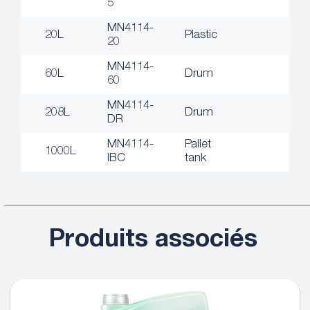
5
MN4114-
20L
Plastic
20
MN4114-
60L
Drum
60
MN4114-
208L
Drum
DR
MN4114-
Pallet
1000L
IBC
tank
Produits associés