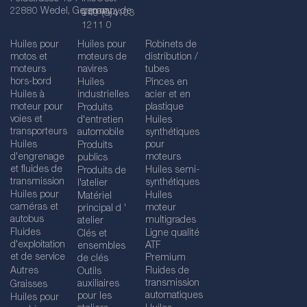
22880 Wedel, Germany
germany.de
+49 (0)4103
1211 0
Huiles pour
Huiles pour
Robinets de
motos et
moteurs de
distribution /
moteurs
navires
tubes
hors-bord
Huiles
Pinces en
Huiles à
industrielles
acier et en
moteur pour
plastique
Produits
voies et
d'entretien
Huiles
transporteurs
automobile
synthétiques
Huiles
pour
Produits
d'engrenage
moteurs
publics
et fluides de
Huiles semi-
Produits de
transmission
synthétiques
l'atelier
Huiles pour
Huiles
Matériel
caméras et
moteur
principal d '
autobus
multigrades
atelier
Fluides
Ligne qualité
Clés et
d'exploitation
ATF
ensembles
et de service
Premium
de clés
Autres
Fluides de
Outils
transmission
auxiliaires
Graisses
automatiques
pour les
Huiles pour