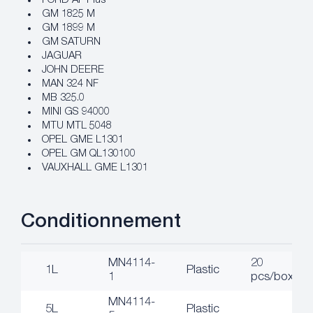
FORD AF Plus
GM 1825 M
GM 1899 M
GM SATURN
JAGUAR
JOHN DEERE
MAN 324 NF
MB 325.0
MINI GS 94000
MTU MTL 5048
OPEL GME L1301
OPEL GM QL130100
VAUXHALL GME L1301
Conditionnement
MN4114-
20
1L
Plastic
1
pcs/box
MN4114-
5L
Plastic