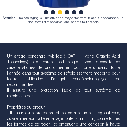
Attention!
The packaging is illustrative and may differ from its actual appearance. For
1
2
3
4
5
6
the latest list of specifications, see the text section.
Un antigel concentré hybride (HOAT – Hybrid Organic Acid
Technology) de haute technologie avec d'excellentes
caractéristiques de fonctionnement pour une utilisation toute
l'année dans tout système de refroidissement moderne pour
lequel l'utilisation d'antigel monoéthylène-glycol est
recommandée.
Il assure une protection fiable de tout système de
refroidissement.
Propriétés du produit:
- Il assure une protection fiable des métaux et alliages (brass,
cuivre, meilleur traité en alliage, fonte, aluminium) contre toutes
les formes de corrosion, et embauche une corrosion à haute