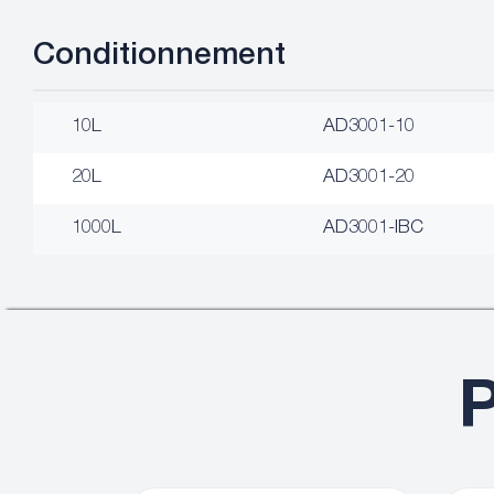
Conditionnement
10L
AD3001-10
20L
AD3001-20
1000L
AD3001-IBC
P