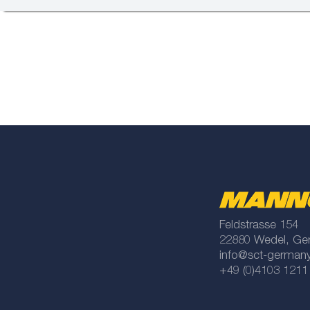
Feldstrasse 154
22880 Wedel, Ge
info@sct-german
+49 (0)4103 1211