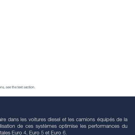
ns, see the text section.
re dans les voitures diesel et les camions équipés de la
ilisation de ces systèmes optimise les performances du
ales Euro 4, Euro 5 et Euro 6.