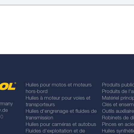
Huiles pour motos et moteurs
Produits publi
hors-bord
Produits de l'at
Huiles à moteur pour voies et
Matériel princip
rmany
transporteurs
Clés et ensem
y.de
Huiles d'engrenage et fluides de
Outils auxiliair
 0
transmission
Robinets de di
Huiles pour caméras et autobus
Pinces en acie
Fluides d'exploitation et de
Huiles synthét