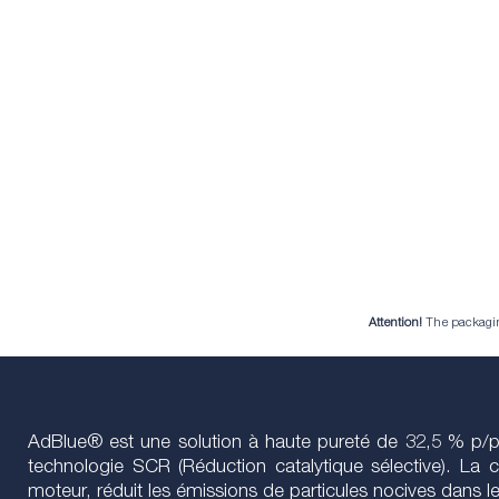
Attention!
The packaging 
AdBlue® est une solution à haute pureté de 32,5 % p/p d
technologie SCR (Réduction catalytique sélective). La
moteur, réduit les émissions de particules nocives dans