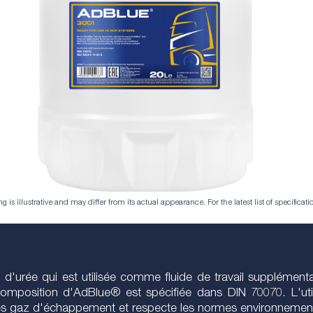
is illustrative and may differ from its actual appearance. For the latest list of specificatio
'urée qui est utilisée comme fluide de travail supplémentai
 composition d'AdBlue® est spécifiée dans DIN 70070. L'ut
 les gaz d'échappement et respecte les normes environnement