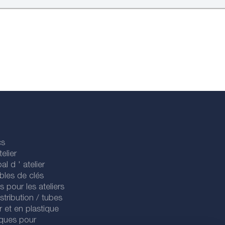
cs
elier
al d ' atelier
bles de clés
es pour les ateliers
stribution / tubes
r et en plastique
iques pour