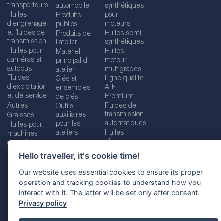
transporteurs
automobile
synthétiques
Huiles
pour
Produits
d'engrenage
moteurs
publics
et fluides de
Huiles semi-
Produits de
transmission
synthétiques
l'atelier
Huiles pour
Huiles
Matériel
caméras et
moteur
principal d '
autobus
multigrades
atelier
Fluides
Ligne qualité
Clés et
d'exploitation
ATF
ensembles
et de service
Premium
de clés
Autres
Fluides de
Outils
transmission
auxiliaires
Graisses
automatiques
pour les
Huiles pour
ateliers
Huiles
machines
d'engrenage
agricoles
Hello traveller, it's cookie time!
Our website uses essential cookies to ensure its proper
operation and tracking cookies to understand how you
Imprint
Legal disclaimer
Privacy policy
interact with it. The latter will be set only after consent.
Cookies policy
Location selector
Privacy policy