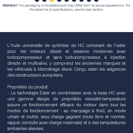
Attention!
The packaging is illustrative and may differ from its actual appearance. For
1
2
3
4
5
6
7
8
9
the latest list of specifications, see the text section.
L'huile universelle de synthèse de HC contenant de l'ester
pour les moteurs diesel et essence modernes avec
turbocompresseur et sans turbocompresseur, à injection
directe et multivalve, y comprend les anciennes marques et
les véhicules à kilométrage élevé. Conçu selon les exigences
des constructeurs européens.
Propriétés du produit:
- La technologie Ester en combinaison avec la base HC avec
une gamme élargie de propriétés viscosité-temporature
assure un fonctionnement efficace du moteur dans tous les
modes de fonctionnement : au marquage à froid, en mode
urbain et routier, sous charge gagnant (route libre et montée,
rappel, conduite avec charge maximale) et à des températures
ambiantes élevées;