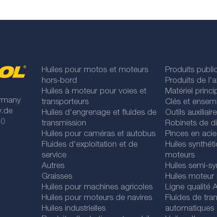
Huiles pour motos et moteurs
Produits publi
hors-bord
Produits de l'at
Huiles à moteur pour voies et
Matériel princip
rmany
transporteurs
Clés et ensem
y.de
Huiles d'engrenage et fluides de
Outils auxiliair
 0
transmission
Robinets de di
Huiles pour caméras et autobus
Pinces en acie
Fluides d'exploitation et de
Huiles synthét
service
moteurs
Autres
Huiles semi-sy
Graisses
Huiles moteur
Huiles pour machines agricoles
Ligne qualité
Huiles pour moteurs de navires
Fluides de tra
Huiles industrielles
automatiques