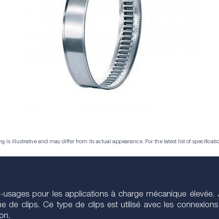
is illustrative and may differ from its actual appearance. For the latest list of specificatio
ti-usages pour les applications à charge mécanique élevée. 
ne de clips. Ce type de clips est utilisé avec les connexion
on.