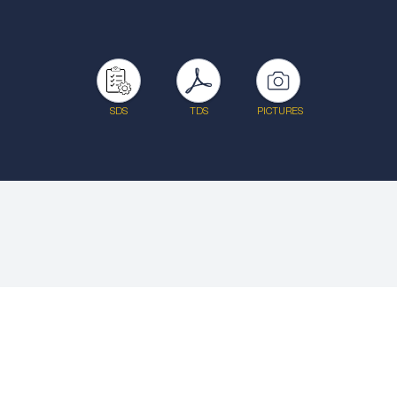
SDS
TDS
PICTURES