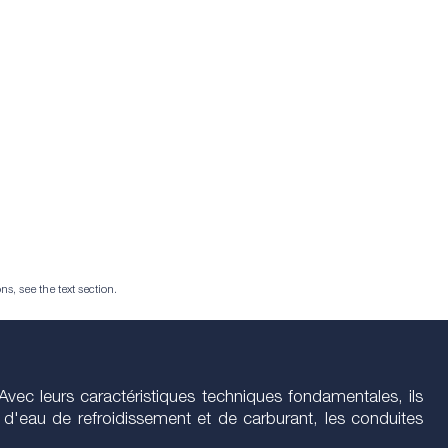
ns, see the text section.
Avec leurs caractéristiques techniques fondamentales, ils
s d'eau de refroidissement et de carburant, les conduites