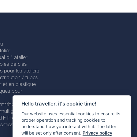
cs
elier
al d ' atelier
bles de clés
es pour les ateliers
stribution / tubes
r et en plastique
iques pour
Hello traveller, it's cookie time!
nthétiques
 multigrades
Our website uses essential cookies to ensure its
 ATF Premium
proper operation and tracking cookies to
nsmission
understand how you interact with it. The latter
will be set only after consent.
Privacy policy