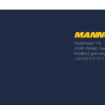
Feldstrasse 154
22880 Wedel, Ge
info@sct-german
+49 (0)4103 1211