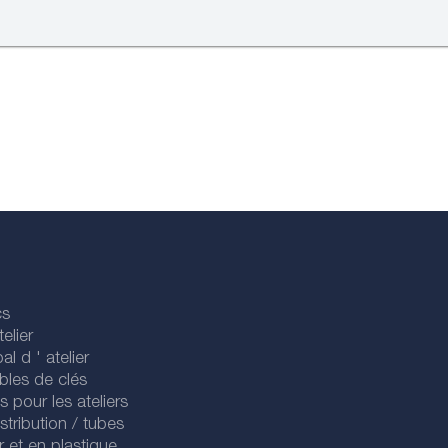
cs
elier
al d ' atelier
bles de clés
es pour les ateliers
stribution / tubes
r et en plastique