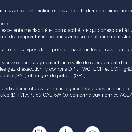
nti-usure et anti-friction en raison de la durabilité exceptio
osité;
e excellente maniabilité et pompabilité, ce qui correspond à 
amme de températures, ce qui assure un fonctionnement sta
e à tous les types de dépôts et maintenir les pièces du mote
 vieillissement, augmentant l'intervalle de changement d'huil
 des gaz d'exécution, y compris DPF, TWC, EGR et SCR, grâ
quéfié (GNL) et au gaz de pétrole (GPL).
 particulières et des caméras légères fabriquées en Europe 
articules (DFP/FAP), où SAE 5W-30 conforme aux normes ACE