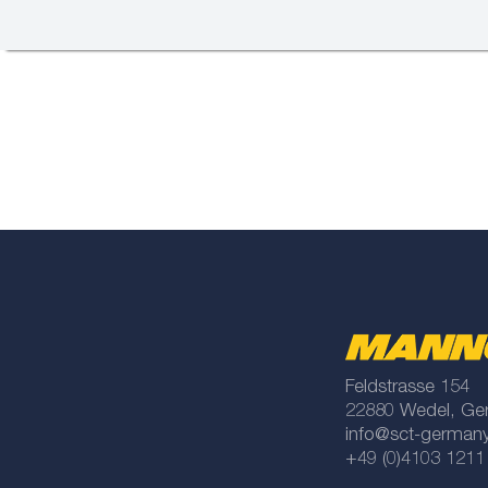
Feldstrasse 154
22880 Wedel, Ge
info@sct-german
+49 (0)4103 1211