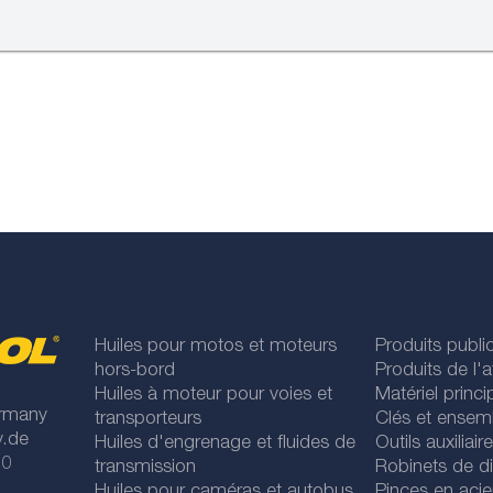
Huiles pour motos et moteurs
Produits publi
hors-bord
Produits de l'at
Huiles à moteur pour voies et
Matériel princip
rmany
transporteurs
Clés et ensem
y.de
Huiles d'engrenage et fluides de
Outils auxiliair
 0
transmission
Robinets de di
Huiles pour caméras et autobus
Pinces en acie