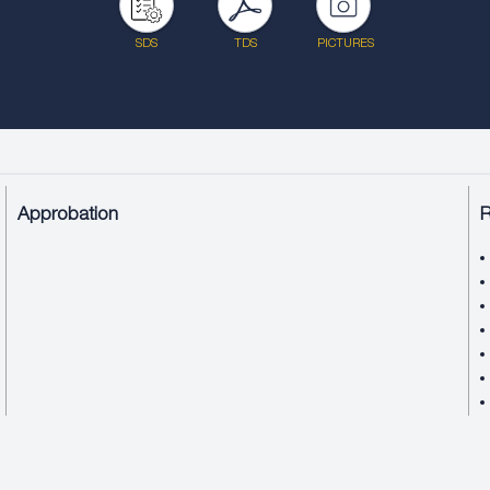
SDS
TDS
PICTURES
Approbation