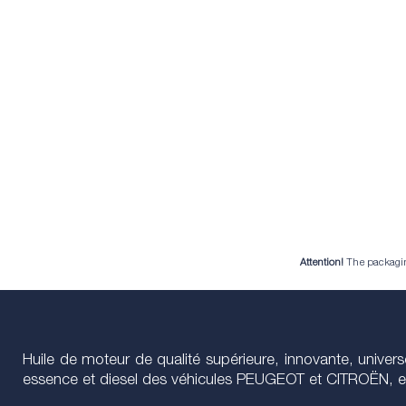
Attention!
The packaging 
Huile de moteur de qualité supérieure, innovante, unive
essence et diesel des véhicules PEUGEOT et CITROËN, en m