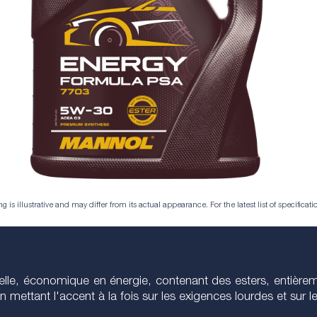
is illustrative and may differ from its actual appearance. For the latest list of specificatio
rselle, économique en énergie, contenant des esters, entièr
ettant l'accent à la fois sur les exigences lourdes et sur l