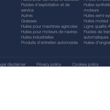
Fluides d'exploitation et de
Huiles synthét
service
moteurs
Autres
Huiles semi-sy
Graisses
Huiles moteur
Huiles pour machines agricoles
Ligne qualité
Huiles pour moteurs de navires
Fluides de tra
Huiles industrielles
automatiques
Produits d'entretien automobile
Huiles d'engr
gal disclaimer
Privacy policy
Cookies policy