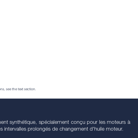
ns, see the text section.
ement synthétique, spécialement conçu pour les moteurs à
es intervalles prolongés de changement d'huile moteur.