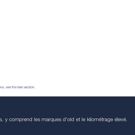
ns, see the text section.
s, y comprend les marques d'old et le kilométrage élevé.