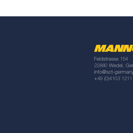
Feldstrasse 154
22880 Wedel, Ge
info@sct-german
+49 (0)4103 1211