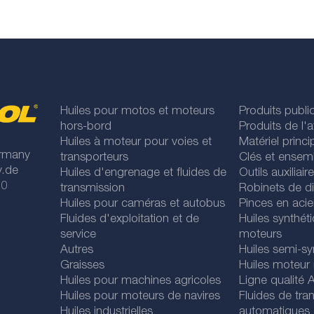
Huiles pour motos et moteurs
Produits publi
hors-bord
Produits de l'at
Huiles à moteur pour voies et
Matériel princip
rmany
transporteurs
Clés et ensem
y.de
Huiles d'engrenage et fluides de
Outils auxiliair
 0
transmission
Robinets de di
Huiles pour caméras et autobus
Pinces en acie
Fluides d'exploitation et de
Huiles synthét
service
moteurs
Autres
Huiles semi-sy
Graisses
Huiles moteur
Huiles pour machines agricoles
Ligne qualité
Huiles pour moteurs de navires
Fluides de tra
Huiles industrielles
automatiques