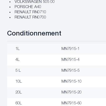
VOLKSWAGEN 505 00
PORSCHE A40
RENAULT RN0710
RENAULT RN0700
Conditionnement
1L
MN7915-1
4L
MN7915-4
5 L
MN7915-5
10L
MN7915-10
20L
MN7915-20
60L
MN7915-60