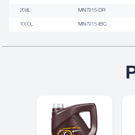
208L
MN7915-DR
1000L
MN7915-IBC
P