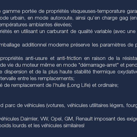
ne gamme portée de propriétés visqueuses-temporature gara
e urbain, en mode autoroute, ainsi qu'en charge gag (en 
empératures ambiantes élevées;
iétés en utilisant un carburant de qualité variable (avec un
ballage additionnel moderne préserve les paramètres de pui
propriétés anti-usure et anti-friction en raison de la résis
de vie du moteur même en mode "démarrage-arret" et penda
 dispersion et de la plus haute stabilité thermique oxydativ
ntervalle entre les remplacements;
gé de remplacement de l'huile (Long Life) et ordinaire;
 parc de véhicules (votures, véhicules utilitaires légers, fo
éhicules Daimler, VW, Opel, GM, Renault imposant des exige
oids lourds et les véhicules similaires!