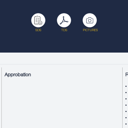
SDS
TDS
PICTURES
Approbation