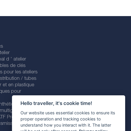
cs
elier
al d ' atelier
bles de clés
es pour les ateliers
stribution / tubes
r et en plastique
iques pour
Hello traveller, it's cookie time!
nthétiques
 multigrades
Our website uses essential cookies to ensure its
 ATF Premium
proper operation and tracking cookies to
nsmission
understand how you interact with it. The latter