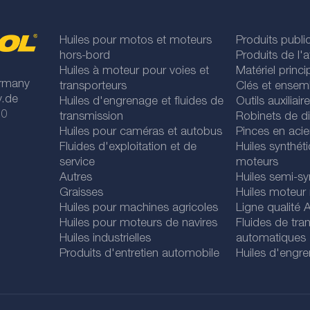
Huiles pour motos et moteurs
Produits publi
hors-bord
Produits de l'at
Huiles à moteur pour voies et
Matériel princip
rmany
transporteurs
Clés et ensem
y.de
Huiles d'engrenage et fluides de
Outils auxiliair
 0
transmission
Robinets de di
Huiles pour caméras et autobus
Pinces en acie
Fluides d'exploitation et de
Huiles synthét
service
moteurs
Autres
Huiles semi-sy
Graisses
Huiles moteur
Huiles pour machines agricoles
Ligne qualité
Huiles pour moteurs de navires
Fluides de tra
Huiles industrielles
automatiques
Produits d'entretien automobile
Huiles d'engr