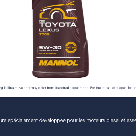
is illustrative and may differ from its actual appearance. For the latest list of specificatio
érieure spécialement développée pour les moteurs diesel et 