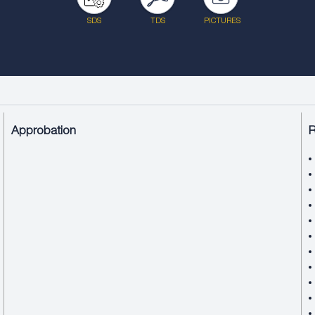
SDS
TDS
PICTURES
Approbation