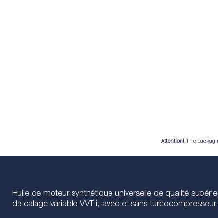
Attention!
The packaging 
Huile de moteur synthétique universelle de qualité sup
de calage variable VVT-i, avec et sans turbocompresseur.