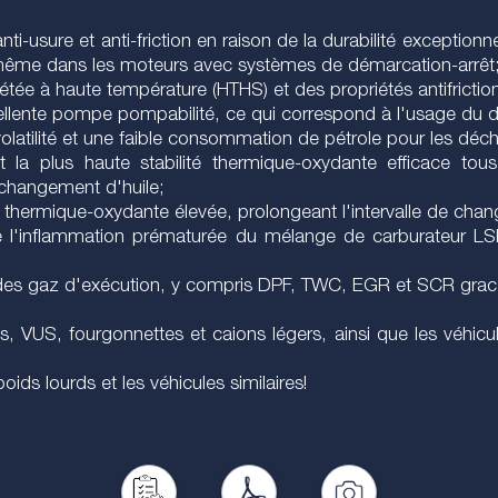
nti-usure et anti-friction en raison de la durabilité exception
même dans les moteurs avec systèmes de démarcation-arrêt
tée à haute température (HTHS) et des propriétés antifrictio
xcellente pompe pompabilité, ce qui correspond à l'usage du
volatilité et une faible consommation de pétrole pour les déch
et la plus haute stabilité thermique-oxydante efficace t
 changement d'huile;
ité thermique-oxydante élevée, prolongeant l'intervalle de cha
 de l'inflammation prématurée du mélange de carburateur LSP
 des gaz d'exécution, y compris DPF, TWC, EGR et SCR grac
 VUS, fourgonnettes et caions légers, ainsi que les véhicule
oids lourds et les véhicules similaires!