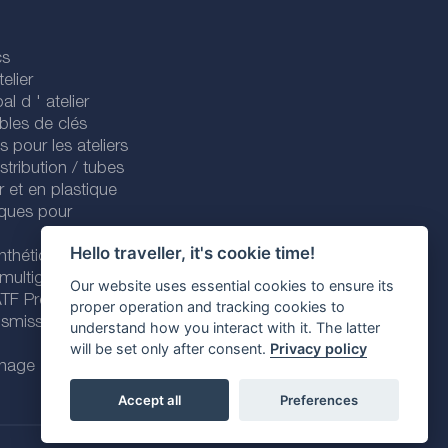
cs
elier
al d ' atelier
bles de clés
es pour les ateliers
stribution / tubes
r et en plastique
iques pour
Hello traveller, it's cookie time!
nthétiques
 multigrades
Our website uses essential cookies to ensure its
 ATF Premium
proper operation and tracking cookies to
nsmission
understand how you interact with it. The latter
will be set only after consent.
Privacy policy
enage
Accept all
Preferences