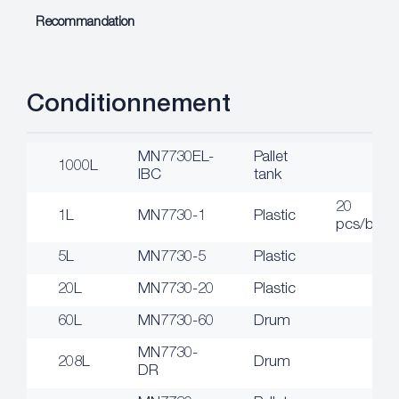
Recommandation
Conditionnement
MN7730EL-
Pallet
1000L
IBC
tank
20
1L
MN7730-1
Plastic
pcs/box
5L
MN7730-5
Plastic
20L
MN7730-20
Plastic
60L
MN7730-60
Drum
MN7730-
208L
Drum
DR