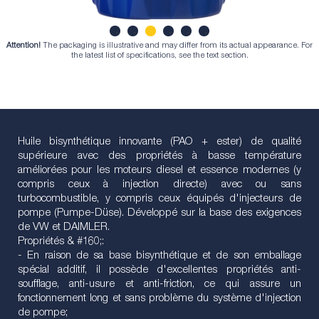
Attention!
The packaging is illustrative and may differ from its actual appearance. For
1
2
3
4
5
6
the latest list of specifications, see the text section.
Huile bisynthétique innovante (PAO + ester) de qualité
supérieure avec des propriétés à basse température
améliorées pour les moteurs diesel et essence modernes (y
compris ceux à injection directe) avec ou sans
turbocombustible, y compris ceux équipés d'injecteurs de
pompe (Pumpe-Düse). Développé sur la base des exigences
de VW et DAIMLER.
Propriétés & #160;:
- En raison de sa base bisynthétique et de son emballage
spécial additif, il possède d'excellentes propriétés anti-
soufflage, anti-usure et anti-friction, ce qui assure un
fonctionnement long et sans problème du système d'injection
de pompe;