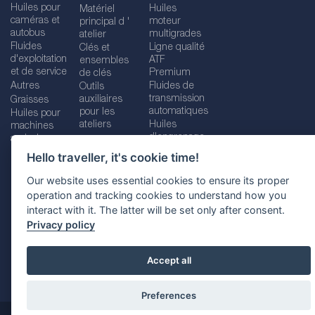
Huiles pour
Huiles
Matériel
caméras et
moteur
principal d '
autobus
multigrades
atelier
Fluides
Ligne qualité
Clés et
d'exploitation
ATF
ensembles
et de service
Premium
de clés
Autres
Fluides de
Outils
transmission
auxiliaires
Graisses
automatiques
pour les
Huiles pour
ateliers
Huiles
machines
d'engrenage
agricoles
Hello traveller, it's cookie time!
Our website uses essential cookies to ensure its proper
operation and tracking cookies to understand how you
Imprint
Legal disclaimer
Privacy policy
interact with it. The latter will be set only after consent.
Cookies policy
Location selector
Privacy policy
Accept all
Preferences