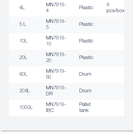
MN7919-
4
4L
Plastic
4
pcs/box
MN7919-
5 L
Plastic
5
MN7919-
10L
Plastic
10
MN7919-
20L
Plastic
20
MN7919-
60L
Drum
60
MN7919-
208L
Drum
DR
MN7919-
Pallet
1000L
IBC
tank