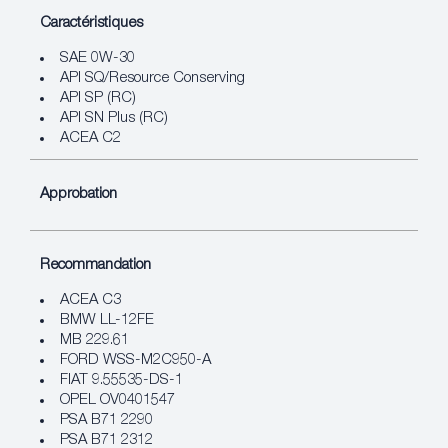
Caractéristiques
SAE 0W-30
API SQ/Resource Conserving
API SP (RC)
API SN Plus (RC)
ACEA C2
Approbation
Recommandation
ACEA C3
BMW LL-12FE
MB 229.61
FORD WSS-M2C950-A
FIAT 9.55535-DS-1
OPEL OV0401547
PSA B71 2290
PSA B71 2312