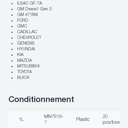
ILSAC GF-7A
GM Dexos1 Gen 3
GM 4718M
FORD
GMC
CADILLAC
CHEVROLET
GENESIS
HYUNDAI
KIA
MAZDA
MITSUBISHI
TOYOTA
BUICK
Conditionnement
MN7919-
20
1L
Plastic
1
pcs/box