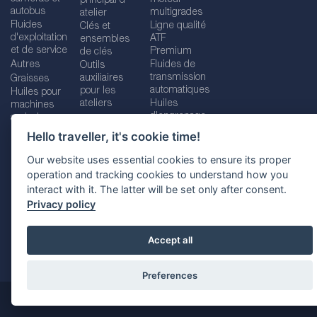
principal d '
autobus
multigrades
atelier
Fluides
Ligne qualité
Clés et
d'exploitation
ATF
ensembles
et de service
Premium
de clés
Autres
Fluides de
Outils
transmission
auxiliaires
Graisses
automatiques
pour les
Huiles pour
ateliers
Huiles
machines
d'engrenage
agricoles
Hello traveller, it's cookie time!
Our website uses essential cookies to ensure its proper
operation and tracking cookies to understand how you
Imprint
Legal disclaimer
Privacy policy
interact with it. The latter will be set only after consent.
Cookies policy
Location selector
Privacy policy
Accept all
Preferences
@ 2026
SCT Vertriebs GMbH