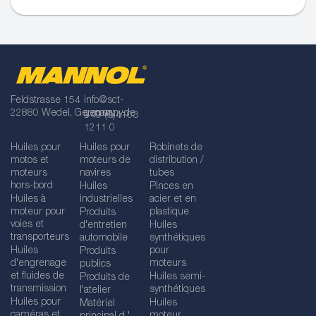
Feldstrasse 154
info@sct-
22880 Wedel, Germany
germany.de
+49 (0)4103
1211 0
Huiles pour
Huiles pour
Robinets de
motos et
moteurs de
distribution /
moteurs
navires
tubes
hors-bord
Huiles
Pinces en
Huiles à
industrielles
acier et en
moteur pour
plastique
Produits
voies et
d'entretien
Huiles
transporteurs
automobile
synthétiques
Huiles
pour
Produits
d'engrenage
moteurs
publics
et fluides de
Huiles semi-
Produits de
transmission
synthétiques
l'atelier
Huiles pour
Huiles
Matériel
caméras et
moteur