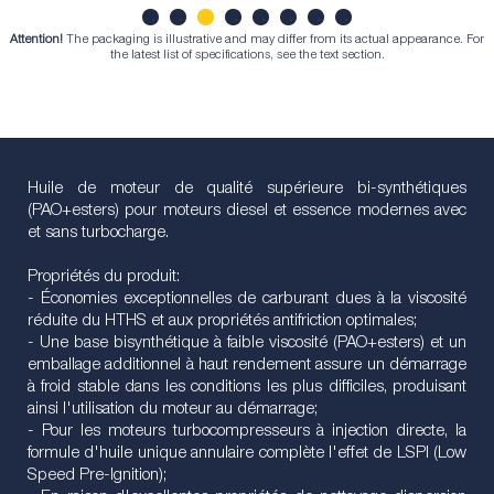
Attention!
The packaging is illustrative and may differ from its actual appearance. For
1
2
3
4
5
6
7
8
the latest list of specifications, see the text section.
Huile de moteur de qualité supérieure bi-synthétiques
(PAO+esters) pour moteurs diesel et essence modernes avec
et sans turbocharge.
Propriétés du produit:
- Économies exceptionnelles de carburant dues à la viscosité
réduite du HTHS et aux propriétés antifriction optimales;
- Une base bisynthétique à faible viscosité (PAO+esters) et un
emballage additionnel à haut rendement assure un démarrage
à froid stable dans les conditions les plus difficiles, produisant
ainsi l'utilisation du moteur au démarrage;
- Pour les moteurs turbocompresseurs à injection directe, la
formule d'huile unique annulaire complète l'effet de LSPI (Low
Speed Pre-Ignition);