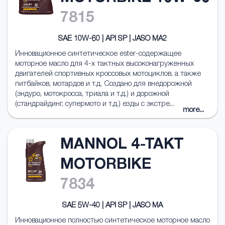
7815
SAE 10W-60 | API SP | JASO MA2
Инновационное cинтетическое ester-содержащее
моторное масло для 4-х тактных высоконагруженных
двигателей спортивных кроссовых мотоциклов, а также
питбайков, мотардов и т.д. Создано для внедорожной
(эндуро, мотокросса, триала и т.д.) и дорожной
(стандрайдинг, супермото и т.д.) езды с экстре...
more...
MANNOL 4-TAKT
MOTORBIKE
7834
SAE 5W-40 | API SP | JASO MA
Инновационное полностью синтетическое моторное масло