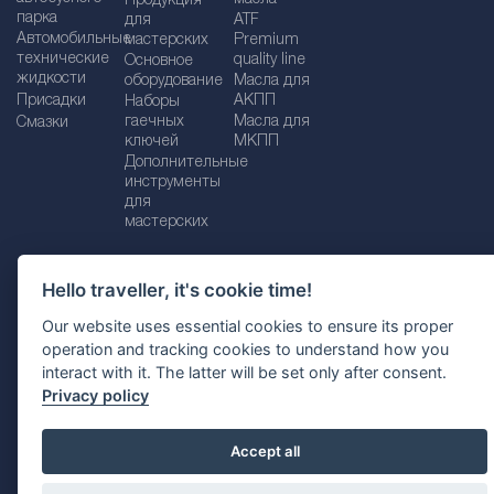
масла
Продукция
парка
для
ATF
Автомобильные
мастерских
Premium
технические
quality line
Основное
жидкости
оборудование
Масла для
Присадки
АКПП
Наборы
гаечных
Масла для
Смазки
ключей
МКПП
Дополнительные
инструменты
для
мастерских
Hello traveller, it's cookie time!
Импрессум
Legal disclaimer
Our website uses essential cookies to ensure its proper
operation and tracking cookies to understand how you
Политика конфиденциальности
interact with it. The latter will be set only after consent.
Политика файлов Cookie
Выбор страны
Privacy policy
Accept all