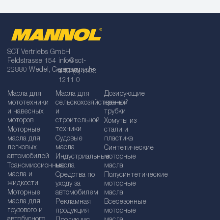
SCT Vertriebs GmbH
Feldstrasse 154
info@sct-
22880 Wedel, Germany
germany.de
+49 (0)4103
1211 0
Масла для
Масла для
Дозирующие
мототехники
сельскохозяйственной
краны /
и навесных
и
трубки
моторов
строительной
Хомуты из
техники
Моторные
стали и
масла для
Судовые
пластика
легковых
масла
Синтетические
автомобилей
Индустриальные
моторные
Трансмиссионные
масла
масла
масла и
Средства по
Полусинтетические
жидкости
уходу за
моторные
Моторные
автомобилем
масла
масла для
Рекламная
Bсесезонные
грузового и
продукция
моторные
автобусного