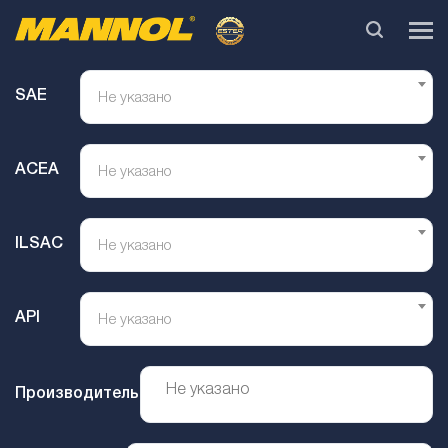
SAE
Не указано
ACEA
Не указано
ILSAC
Не указано
API
Не указано
Производитель