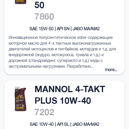
50
7860
SAE 15W-50 | API SN | JASO MA/MA2
Инновационное полусинтетическое ester-содержащее
моторное масло для 4-х тактных высоконагруженных
двигателей мотоциклов и питбайков, мотардов и т.д. для
внедорожной (эндуро, мотокросса, триала и т.д.) и
дорожной (стандрайдинг, супермото и т.д.) езды с
экстремальными нагрузками. Разработано...
more...
MANNOL 4-TAKT
PLUS 10W-40
7202
SAE 10W-40 | API SL | JASO MA/MA2