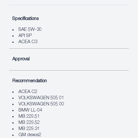
Specifications
SAE 5W-30
API SP
ACEA C3
Approval
Recommendation
ACEA C2
VOLKSWAGEN 505 01
VOLKSWAGEN 505 00
BMW LL-04
MB 229.51
MB 229.52
MB 229.31
GM dexos2