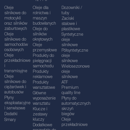
Oleje
Oleje dla
Dozowniki /
silnikowe do
rolnictwa i
tuby
motocykli
maszyn
Zaciski
oraz silników
budowlanych
stalowe i
zaburtowych
Oleje do
plastikowe
Oleje
silników
Syntetyczne
silnikowe do
okrętowych
oleje
samochodów
Oleje
silnikowe
osobowych
przemysłowe
Półsyntetyczne
Oleje
Produkty do
oleje
przekładniowe
pielęgnacji
silnikowe
i
samochodu
Wielosezonowe
transmisyjne
Produkty
oleje
Oleje
reklamowe
silnikowe
silnikowe do
Produkty
ATF
ciężarówek i
warsztatowe
Premium
autobusów
quality line
Główne
Płyny
wyposażenie
Płyny do
eksploatacyjne
warsztatu
automatycznych
i serwisowe
skrzyń
Klucze i
Dodatki
biegów
zestawy
kluczy
Oleje
Smary
przekładniowe
Dodatkowe