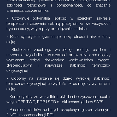
- Zapewnia łatwy i płynny rozruch na zimno dzięki doskonałej
zdolności rozruchowej i pompowalności, co znacznie
zmniejsza zużycie silnika;
- Utrzymuje optymalną lepkość w szerokim zakresie
temperatur i zapewnia stabilną pracę silnika we wszystkich
trybach pracy, w tym przy przeciążeniach silnika;
- Baza syntetyczna gwarantuje niską lotność i niskie straty
oleju;
- Skutecznie zapobiega wszelkiego rodzaju osadom i
utrzymuje części silnika w czystości przez cały okres między
wymianami dzięki doskonałym właściwościom myjąco-
dyspergującym i najwyższej stabilności termiczno-
oksydacyjnej;
- Odporny na starzenie się dzięki wysokiej stabilności
termiczno-oksydacyjnej, co wydłuża okres między wymianami
oleju;
- Kompatybilny ze wszystkimi układami oczyszczania spalin,
w tym DPF, TWC, EGR i SCR dzięki technologii Low SAPS;
- Pasuje do silników zasilanych skroplonym gazem ziemnym
(LNG) i ropopochodną (LPG);