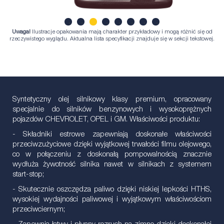
Uwaga!
Ilustracje opakowania mają charakter przykładowy i mogą różnić się od
1
2
3
4
5
6
7
8
rzeczywistego wyglądu. Aktualna lista specyfikacji znajduje się w sekcji tekstowej.
Syntetyczny olej silnikowy klasy premium, opracowany
specjalnie do silników benzynowych i wysokoprężnych
pojazdów CHEVROLET, OPEL i GM. Właściwości produktu:
- Składniki estrowe zapewniają doskonałe właściwości
przeciwzużyciowe dzięki wyjątkowej trwałości filmu olejowego,
co w połączeniu z doskonałą pompowalnością znacznie
wydłuża żywotność silnika nawet w silnikach z systemem
start-stop;
- Skutecznie oszczędza paliwo dzięki niskiej lepkości HTHS,
wysokiej wydajności paliwowej i wyjątkowym właściwościom
przeciwciernym;