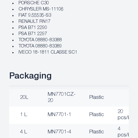
PORSCHE C30
CHRYSLER MS-11106
FIAT 9.55535-S3
RENAULT RN17
PSA B71 2290
PSA B71 2297
TOYOTA 08880-83388
TOYOTA 08880-83389
IVECO 18-1811 CLASSE SC1
Packaging
MN7701CZ-
20L
Plastic
20
20
1 L
MN7701-1
Plastic
pcs/box
4
4 L
MN7701-4
Plastic
pcs/box