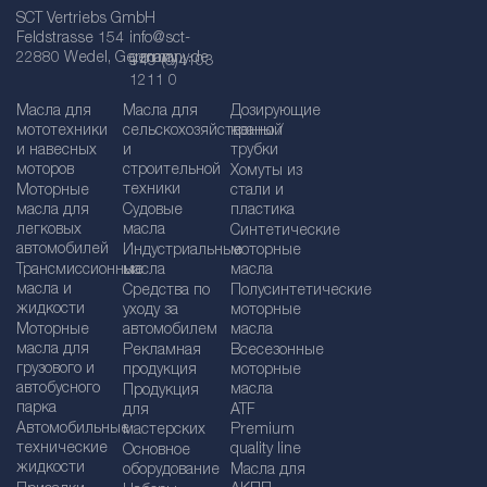
SCT Vertriebs GmbH
Feldstrasse 154
info@sct-
22880 Wedel, Germany
germany.de
+49 (0)4103
1211 0
Масла для
Масла для
Дозирующие
мототехники
сельскохозяйственной
краны /
и навесных
и
трубки
моторов
строительной
Хомуты из
техники
Моторные
стали и
масла для
Судовые
пластика
легковых
масла
Синтетические
автомобилей
Индустриальные
моторные
Трансмиссионные
масла
масла
масла и
Средства по
Полусинтетические
жидкости
уходу за
моторные
Моторные
автомобилем
масла
масла для
Рекламная
Bсесезонные
грузового и
продукция
моторные
автобусного
масла
Продукция
парка
для
ATF
Автомобильные
мастерских
Premium
технические
quality line
Основное
жидкости
оборудование
Масла для