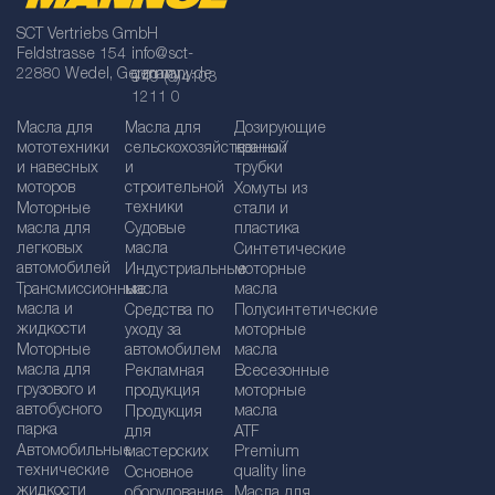
SCT Vertriebs GmbH
Feldstrasse 154
info@sct-
22880 Wedel, Germany
germany.de
+49 (0)4103
1211 0
Масла для
Масла для
Дозирующие
мототехники
сельскохозяйственной
краны /
и навесных
и
трубки
моторов
строительной
Хомуты из
техники
Моторные
стали и
масла для
Судовые
пластика
легковых
масла
Синтетические
автомобилей
Индустриальные
моторные
Трансмиссионные
масла
масла
масла и
Средства по
Полусинтетические
жидкости
уходу за
моторные
Моторные
автомобилем
масла
масла для
Рекламная
Bсесезонные
грузового и
продукция
моторные
автобусного
масла
Продукция
парка
для
ATF
Автомобильные
мастерских
Premium
технические
quality line
Основное
жидкости
оборудование
Масла для