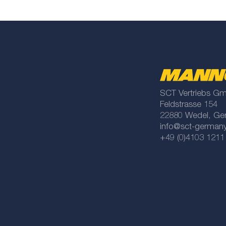
SCT Vertriebs G
Feldstrasse 154
22880 Wedel, Ge
info@sct-german
+49 (0)4103 1211