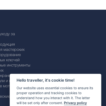
уходу за
родукция
я мастерских
орудование
ных ключей
ные инструменты
их
раны / трубки
Hello traveller, it's cookie time!
али и пластика
ие моторные
Our website uses essential cookies to ensure its
proper operation and tracking cookies to
еские моторные
understand how you interact with it. The latter
will be set only after consent.
Privacy policy