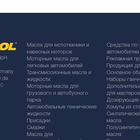
Масла для мототехники и
Средства по 
навесных моторов
автомобилем
mbH
Моторные масла для
Рекламная п
легковых автомобилей
Продукция дл
rmany
Трансмиссионные масла и
Основное об
y.de
жидкости
Наборы гаеч
 0
Моторные масла для
Дополнитель
грузового и автобусного
для мастерск
парка
Дозирующие к
Автомобильные технические
Хомуты из ст
жидкости
Синтетическ
Присадки
масла
Смазки
Полусинтетич
Масла для
масла