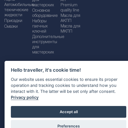
для
ATF
Автомобильные
мастерских
Premium
технические
quality line
Основное
жидкости
оборудование
Масла для
Присадки
АКПП
Наборы
гаечных
Масла для
Смазки
ключей
МКПП
Дополнительные
инструменты
для
мастерских
Hello traveller, it's cookie time!
Импрессум
Legal disclaimer
Our website uses essential cookies to ensure its proper
operation and tracking cookies to understand how you
Политика конфиденциальности
interact with it. The latter will be set only after consent.
Политика файлов Cookie
Выбор страны
Privacy policy
Accept all
Preferences