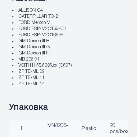
ALLISON C4
CATERPILLAR TO-2
FORD Mercon V
FORD ESP-M2C138-CJ
FORD ESP-M2C166-H
GM Dexron III H
GM Dexron III G
GM Dexron III F
MB 236.91
VOITH H 55.6335.xx (G607)
ZF TE-ML 09
ZF TE-ML 11
ZF TE-ML 14
Упаковка
MN8206-
20
1L
Plastic
1
pcs/box