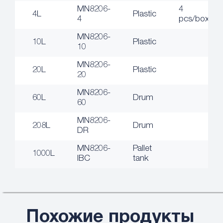
MN8206-
4
4L
Plastic
4
pcs/box
MN8206-
10L
Plastic
10
MN8206-
20L
Plastic
20
MN8206-
60L
Drum
60
MN8206-
208L
Drum
DR
MN8206-
Pallet
1000L
IBC
tank
Похожие продукты