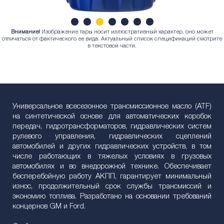
Внимание!
Изображение тары носит иллюстративный характер, оно может
1
2
3
4
5
6
7
отличаться от фактического ее вида. Актуальный список спецификаций смотрите
в текстовой части.
Универсальное всесезонное трансмиссионное масло (ATF)
на синтетической основе для автоматических коробок
передач, гидротрансформаторов, гидравлических систем
рулевого управления, гидравлических сцеплений
автомобилей и других гидравлических устройств, в том
числе работающих в тяжелых условиях в грузовых
автомобилях и во внедорожной технике. Обеспечивает
бесперебойную работу АКПП, гарантирует минимальный
износ, продолжительный срок службы трансмиссий и
экономию топлива. Разработано на основании требований
концернов GM и Ford.