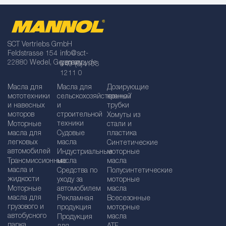
SCT Vertriebs GmbH
Feldstrasse 154
info@sct-
22880 Wedel, Germany
germany.de
+49 (0)4103
1211 0
Масла для
Масла для
Дозирующие
мототехники
сельскохозяйственной
краны /
и навесных
и
трубки
моторов
строительной
Хомуты из
техники
Моторные
стали и
масла для
Судовые
пластика
легковых
масла
Синтетические
автомобилей
Индустриальные
моторные
Трансмиссионные
масла
масла
масла и
Средства по
Полусинтетические
жидкости
уходу за
моторные
Моторные
автомобилем
масла
масла для
Рекламная
Bсесезонные
грузового и
продукция
моторные
автобусного
масла
Продукция
парка