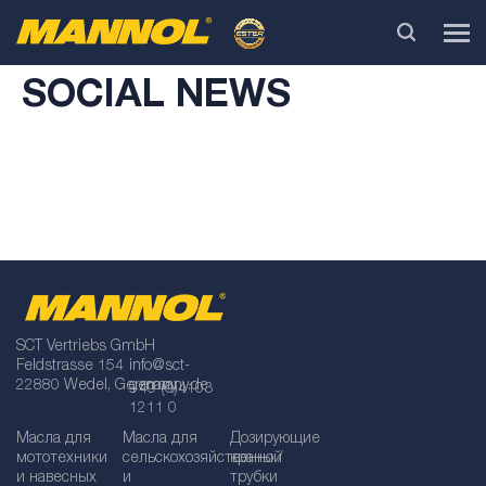
SOCIAL NEWS
SCT Vertriebs GmbH
Feldstrasse 154
info@sct-
22880 Wedel, Germany
germany.de
+49 (0)4103
1211 0
Масла для
Масла для
Дозирующие
мототехники
сельскохозяйственной
краны /
и навесных
и
трубки