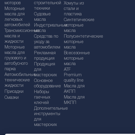
моторов
строительной
Хомуты из
техники
Моторные
стали и
масла для
Судовые
пластика
легковых
масла
Синтетические
автомобилей
Индустриальные
моторные
Трансмиссионные
масла
масла
масла и
Средства по
Полусинтетические
жидкости
уходу за
моторные
Моторные
автомобилем
масла
масла для
Рекламная
Bсесезонные
грузового и
продукция
моторные
автобусного
масла
Продукция
парка
для
ATF
Автомобильные
мастерских
Premium
технические
quality line
Основное
жидкости
оборудование
Масла для
Присадки
АКПП
Наборы
гаечных
Масла для
Смазки
ключей
МКПП
Дополнительные
инструменты
для
мастерских