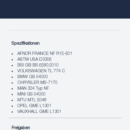
Spezifikationen
AFNOR FRANCE NF R15-601
ASTM USA D3306
BSI GB BS 6580:2010
VOLKSWAGEN TL 774 C
BMW GS 94000
CHRYSLER MS-7170
MAN 324 Typ NF
MINI GS 94000
MTU MTL 5048
OPEL GME L1301
VAUXHALL GME L1301
Freigaben