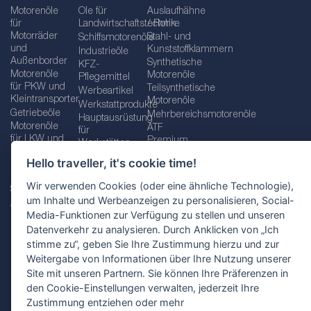
Motorenöle
Öle für
Auslaufhähne
für
Landwirtschaftstechnik
/ Rohre
Motorräder
Stahl- und
Schiffsmotorenöle
und
Kunststoffklammern
Industrieöle
Außenborder
Synthetische
KFZ-
Motorenöle
Motorenöle
Pflegemittel
für PKW und
Teilsynthetische
Werbeartikel
Kleintransporter
Motorenöle
Werkstattprodukte
Getriebeöle
Mehrbereichsmotorenöle
Hauptausrüstung
Motorenöle
ATF
für
für LKW und
Premium
Werkstätten
Busse
quality line
Schraubenschlüssel
Hello traveller, it's cookie time!
Betriebs-
Öle für
und
und
Automatikgetriebe
Schraubenschlüsselsätze
Wir verwenden Cookies (oder eine ähnliche Technologie),
Serviceflüssigkeiten
Getriebeöle
Zusätzliche
um Inhalte und Werbeanzeigen zu personalisieren, Social-
Additive
Werkzeuge
Media-Funktionen zur Verfügung zu stellen und unseren
Fette
für
Datenverkehr zu analysieren. Durch Anklicken von „Ich
Werkstätten
stimme zu“, geben Sie Ihre Zustimmung hierzu und zur
Weitergabe von Informationen über Ihre Nutzung unserer
Site mit unseren Partnern. Sie können Ihre Präferenzen in
den Cookie-Einstellungen verwalten, jederzeit Ihre
Impressum
AGB
Zustimmung entziehen oder mehr