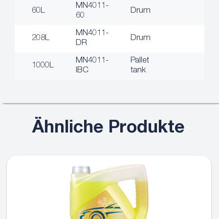
MN4011-
60L
Drum
60
MN4011-
208L
Drum
DR
MN4011-
Pallet
1000L
IBC
tank
Ähnliche Produkte