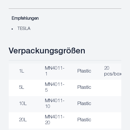
Empfehlungen
TESLA
Verpackungsgrößen
MN4011-
20
1L
Plastic
1
pcs/box
MN4011-
5L
Plastic
5
MN4011-
10L
Plastic
10
MN4011-
20L
Plastic
20