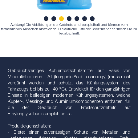
Achtung!
Die Abbildungen der Gebinde sind beispielhaft und können vom
1
2
3
4
5
6
7
tatsächlichen Aussehen abweichen. Die aktuelle Liste der Spezifikationen finden Sie im
Textabschnitt.
Gebrauchsfertiges Kühlerfrostschutzmittel auf Basis von
Mineralinhibitoren - IAT (Inorganic Acid Technology) (muss nicht
verdünnt werden und schützt das Kühlungssystem des
Fahrzeugs bei bis zu -40 °С). Entwickelt für den ganzjährigen
Einsatz in beliebigen modernen Kühlungssystemen, welche
Kupfer-, Messing- und Aluminiumkomponenten enthalten, für
die der Gebrauch von Frostschutzmitteln auf
Ethylenglykolbasis empfohlen ist.
Produkteigenschaften:
- Bietet einen zuverlässigen Schutz von Metallen und