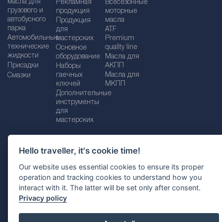
масла для
Рекламная
Bсесезонные
грузового и
продукция
моторные
автобусного
масла
Продукция
парка
для
ATF
Автомобильные
мастерских
Premium
технические
quality line
Основное
жидкости
оборудование
Масла для
Присадки
АКПП
Наборы
гаечных
Масла для
Смазки
ключей
МКПП
Дополнительные
инструменты
для
мастерских
Hello traveller, it's cookie time!
Импрессум
Legal disclaimer
Our website uses essential cookies to ensure its proper
operation and tracking cookies to understand how you
Политика конфиденциальности
interact with it. The latter will be set only after consent.
Политика файлов Cookie
Выбор страны
Privacy policy