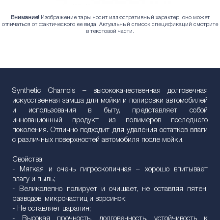
Внимание!
Изображение тары носит иллюстративный характер, оно может
отличаться от фактического ее вида. Актуальный список спецификаций смотрите
в текстовой части.
Synthetic Chamois – высококачественная долговечная
искусственная замша для мойки и полировки автомобилей
и использования в быту, представляет собой
инновационный продукт из полимеров последнего
поколения. Отлично подходит для удаления остатков влаги
с различных поверхностей автомобиля после мойки.
Свойства:
- Мягкая и очень гигроскопичная – хорошо впитывает
влагу и пыль;
- Великолепно полирует и очищает, не оставляя пятен,
разводов, микрочастиц и ворсинок;
- Не оставляет царапин;
- Высокая прочность, долговечность, устойчивость к