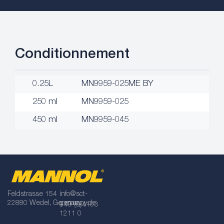
Conditionnement
0.25L
MN9959-025ME BY
250 ml
MN9959-025
450 ml
MN9959-045
Feldstrasse 154
info@sct-
22880 Wedel, Germany
germany.de
+49 (0)4103
1211 0