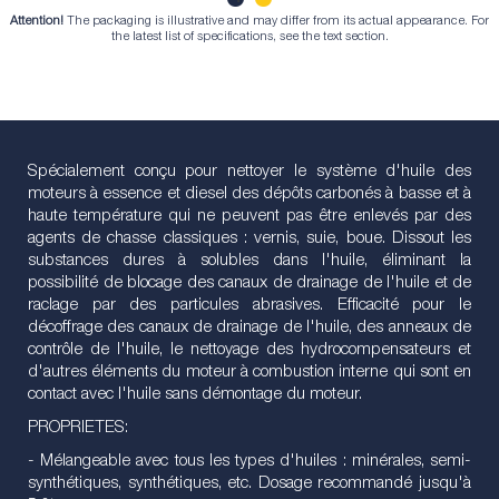
Attention!
The packaging is illustrative and may differ from its actual appearance. For
1
2
the latest list of specifications, see the text section.
Spécialement conçu pour nettoyer le système d'huile des
moteurs à essence et diesel des dépôts carbonés à basse et à
haute température qui ne peuvent pas être enlevés par des
agents de chasse classiques : vernis, suie, boue. Dissout les
substances dures à solubles dans l'huile, éliminant la
possibilité de blocage des canaux de drainage de l'huile et de
raclage par des particules abrasives. Efficacité pour le
décoffrage des canaux de drainage de l'huile, des anneaux de
contrôle de l'huile, le nettoyage des hydrocompensateurs et
d'autres éléments du moteur à combustion interne qui sont en
contact avec l'huile sans démontage du moteur.
PROPRIETES:
- Mélangeable avec tous les types d'huiles : minérales, semi-
synthétiques, synthétiques, etc. Dosage recommandé jusqu'à