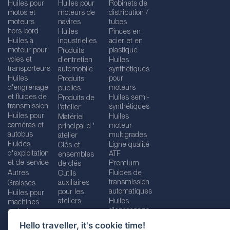
Huiles pour
Huiles pour
Robinets de
motos et
moteurs de
distribution /
moteurs
navires
tubes
hors-bord
Huiles
Pinces en
Huiles à
industrielles
acier et en
moteur pour
plastique
Produits
voies et
d'entretien
Huiles
transporteurs
automobile
synthétiques
Huiles
pour
Produits
d'engrenage
moteurs
publics
et fluides de
Huiles semi-
Produits de
transmission
synthétiques
l'atelier
Huiles pour
Huiles
Matériel
caméras et
moteur
principal d '
autobus
multigrades
atelier
Fluides
Ligne qualité
Clés et
d'exploitation
ATF
ensembles
et de service
Premium
de clés
Autres
Fluides de
Outils
transmission
auxiliaires
Graisses
automatiques
pour les
Huiles pour
ateliers
Huiles
machines
d'engrenage
agricoles
Hello traveller, it's cookie time!