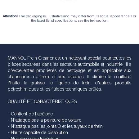
Attention!
The packaging is illustrative and may differ from its actual appearance. For
the latest list of specifications, see the text section.
MANNOL Frein Cleaner est un nettoyant spécial pour toutes les
pièces séparées dans les secteurs automobile et industriel. Il a
d'excellentes propriétés de nettoyage et est applicable aux
chaussures de frein et aux disques. Il élimine la souillure,
l'huile, la graisse, le liquide de frein, d'autres produits
pétrochimiques et les fluides techniques brûlés.
QUALITÉ ET CARACTÉRISTIQUES
- Contient de l'acétone
- N'attaque pas la peinture de voiture
- N'attaque pas les joints O et les tuyaux de frein
- Haute capacité de dissolution