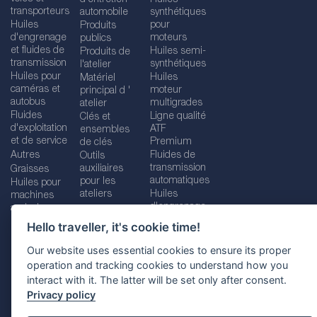
transporteurs
automobile
synthétiques
Huiles
pour
Produits
d'engrenage
moteurs
publics
et fluides de
Huiles semi-
Produits de
transmission
synthétiques
l'atelier
Huiles pour
Huiles
Matériel
caméras et
moteur
principal d '
autobus
multigrades
atelier
Fluides
Ligne qualité
Clés et
d'exploitation
ATF
ensembles
et de service
Premium
de clés
Autres
Fluides de
Outils
transmission
auxiliaires
Graisses
automatiques
pour les
Huiles pour
ateliers
Huiles
machines
d'engrenage
agricoles
Hello traveller, it's cookie time!
Our website uses essential cookies to ensure its proper
operation and tracking cookies to understand how you
Imprint
Legal disclaimer
Privacy policy
interact with it. The latter will be set only after consent.
Cookies policy
Location selector
Privacy policy