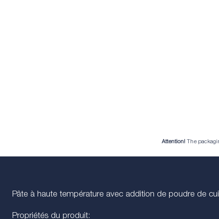
Attention!
The packaging 
Pâte à haute température avec addition de poudre de cui
Propriétés du produit: