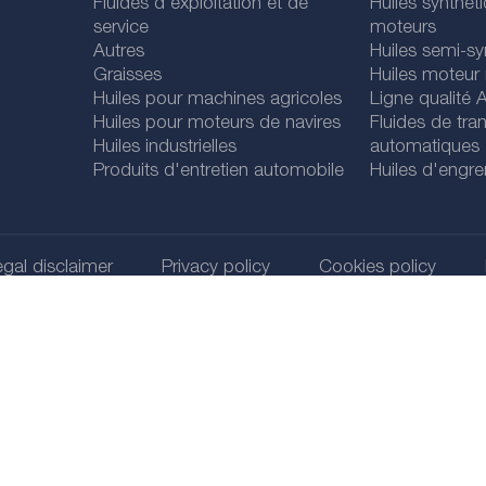
Fluides d'exploitation et de
Huiles synthét
service
moteurs
Autres
Huiles semi-sy
Graisses
Huiles moteur
Huiles pour machines agricoles
Ligne qualité
Huiles pour moteurs de navires
Fluides de tra
Huiles industrielles
automatiques
Produits d'entretien automobile
Huiles d'engr
gal disclaimer
Privacy policy
Cookies policy
@ 2026
SCT Vertriebs GMbH