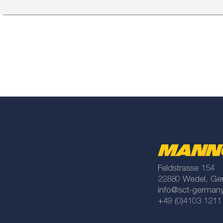
Feldstrasse 154
22880 Wedel, Ge
info@sct-german
+49 (0)4103 1211