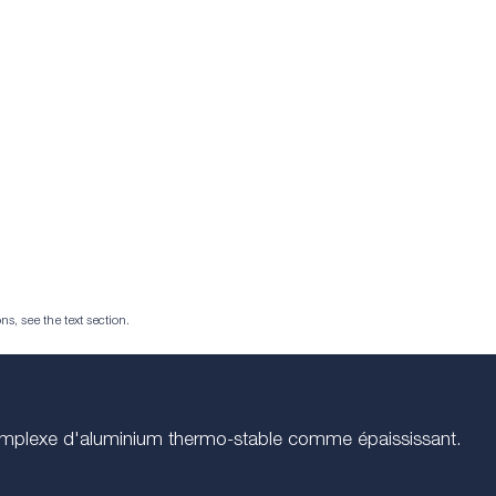
ns, see the text section.
 complexe d'aluminium thermo-stable comme épaississant.