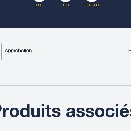
SDS
TDS
PICTURES
Approbation
roduits associé