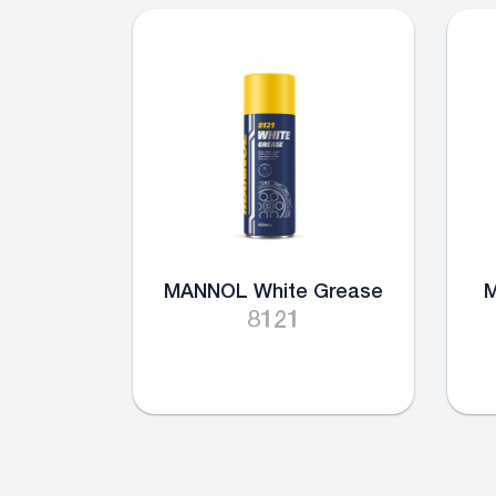
MANNOL White Grease
M
8121