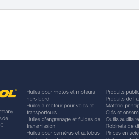
Huiles pour motos et moteurs
Produits publi
hors-bord
Produits de l'at
Huiles à moteur pour voies et
Matériel princip
rmany
transporteurs
Clés et ensem
y.de
Huiles d'engrenage et fluides de
Outils auxiliair
 0
transmission
Robinets de di
Huiles pour caméras et autobus
Pinces en acie