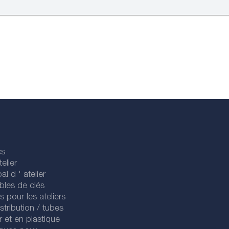
cs
elier
al d ' atelier
bles de clés
es pour les ateliers
stribution / tubes
r et en plastique