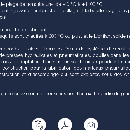
rande plage de température: de -40 °C à +1100 °C;
ment agressif et embauche le collage et le bouillonnage des p
ent;
la couche de lubrifiant;
qu'ils sont chauffés à 200 °C ou plus, et le lubrifiant solide
s raccords dossiers : boulons, écrus de système d'exécutio
 de presses hydrauliques et pneumatiques, douilles dans les 
systèmes d'adaptation. Dans l'industrie chimique pendant le t
la construction pour la lubrification des marteaux pneumati
onstruction et d'assemblage qui sont exploités sous des ch
se, une brosse ou un mousseux non fibreux. La partie du gr