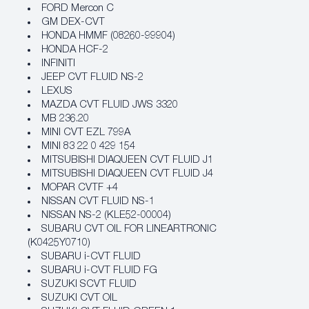
FORD Mercon C
GM DEX-CVT
HONDA HMMF (08260-99904)
HONDA HCF-2
INFINITI
JEEP CVT FLUID NS-2
LEXUS
MAZDA CVT FLUID JWS 3320
MB 236.20
MINI CVT EZL 799A
MINI 83 22 0 429 154
MITSUBISHI DIAQUEEN CVT FLUID J1
MITSUBISHI DIAQUEEN CVT FLUID J4
MOPAR CVTF +4
NISSAN CVT FLUID NS-1
NISSAN NS-2 (KLE52-00004)
SUBARU CVT OIL FOR LINEARTRONIC
(K0425Y0710)
SUBARU i-CVT FLUID
SUBARU i-CVT FLUID FG
SUZUKI SCVT FLUID
SUZUKI CVT OIL