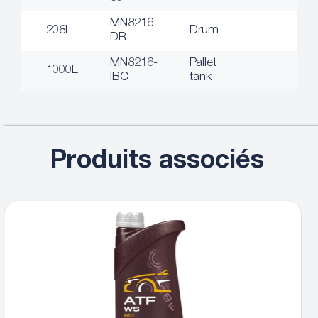
MN8216-
208L
Drum
DR
MN8216-
Pallet
1000L
IBC
tank
Produits associés