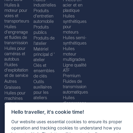
Huiles
Pinces en
Huiles à
industrielles
acier et en
moteur pour
plastique
Produits
voies et
d'entretien
Huiles
transporteurs
automobile
synthétiques
Huiles
pour
Produits
d'engrenage
moteurs
publics
et fluides de
Huiles semi-
Produits de
transmission
synthétiques
l'atelier
Huiles pour
Huiles
Matériel
caméras et
moteur
principal d '
autobus
multigrades
atelier
Fluides
Ligne qualité
Clés et
d'exploitation
ATF
ensembles
et de service
Premium
de clés
Autres
Fluides de
Outils
transmission
auxiliaires
Graisses
automatiques
pour les
Huiles pour
ateliers
Huiles
machines
d'engrenage
agricoles
Hello traveller, it's cookie time!
Our website uses essential cookies to ensure its proper
operation and tracking cookies to understand how you
Imprint
Legal disclaimer
Privacy policy