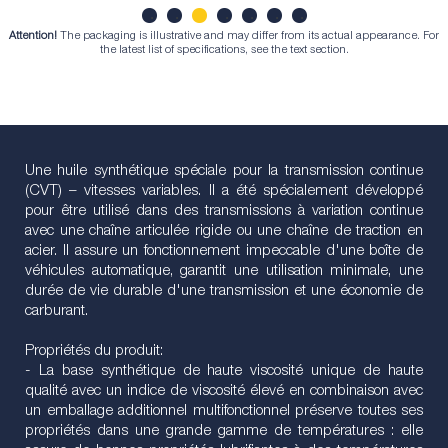
Attention!
The packaging is illustrative and may differ from its actual appearance. For
1
2
3
4
5
6
7
the latest list of specifications, see the text section.
Une huile synthétique spéciale pour la transmission continue
(CVT) – vitesses variables. Il a été spécialement développé
pour être utilisé dans des transmissions à variation continue
avec une chaîne articulée rigide ou une chaîne de traction en
acier. Il assure un fonctionnement impeccable d'une boîte de
véhicules automatique, garantit une utilisation minimale, une
durée de vie durable d'une transmission et une économie de
carburant.
Propriétés du produit:
- La base synthétique de haute viscosité unique de haute
qualité avec un indice de viscosité élevé en combinaison avec
un emballage additionnel multifonctionnel préserve toutes ses
propriétés dans une grande gamme de températures : elle