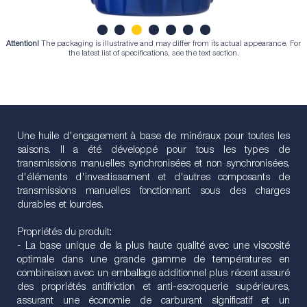
Attention!
The packaging is illustrative and may differ from its actual appearance. For
1
2
3
4
5
6
7
the latest list of specifications, see the text section.
Une huile d'engagement à base de minéraux pour toutes les
saisons. Il a été développé pour tous les types de
transmissions manuelles synchronisées et non synchronisées,
d'éléments d'investissement et d'autres composants de
transmissions manuelles fonctionnant sous des charges
durables et lourdes.
Propriétés du produit:
- La base unique de la plus haute qualité avec une viscosité
optimale dans une grande gamme de températures en
combinaison avec un emballage additionnel plus récent assuré
des propriétés antifriction et anti-escroquerie supérieures,
assurant une économie de carburant significatif et un