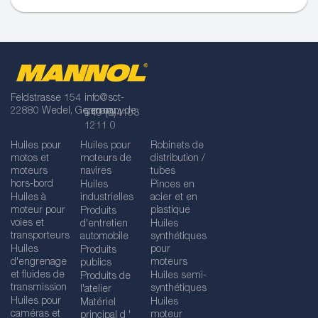
Feldstrasse 154
info@sct-
22880 Wedel, Germany
germany.de
+49 (0)4103
1211 0
Huiles pour
Huiles pour
Robinets de
motos et
moteurs de
distribution /
moteurs
navires
tubes
hors-bord
Huiles
Pinces en
Huiles à
industrielles
acier et en
moteur pour
plastique
Produits
voies et
d'entretien
Huiles
transporteurs
automobile
synthétiques
Huiles
pour
Produits
d'engrenage
moteurs
publics
et fluides de
Huiles semi-
Produits de
transmission
synthétiques
l'atelier
Huiles pour
Huiles
Matériel
caméras et
moteur
principal d '