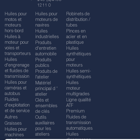
1211 0
Huiles pour
Huiles pour
Robinets de
motos et
moteurs de
distribution /
moteurs
navires
tubes
hors-bord
Huiles
Pinces en
Huiles à
industrielles
acier et en
moteur pour
plastique
Produits
voies et
d'entretien
Huiles
transporteurs
automobile
synthétiques
Huiles
pour
Produits
d'engrenage
moteurs
publics
et fluides de
Huiles semi-
Produits de
transmission
synthétiques
l'atelier
Huiles pour
Huiles
Matériel
caméras et
moteur
principal d '
autobus
multigrades
atelier
Fluides
Ligne qualité
Clés et
d'exploitation
ATF
ensembles
et de service
Premium
de clés
Autres
Fluides de
Outils
transmission
auxiliaires
Graisses
automatiques
pour les
Huiles pour
ateliers
Huiles
machines