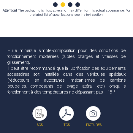
Attention!
The packaging is illustrative and may differ from its actual appearance. For
1
2
3
4
the latest list of specifications, see the text section.
Huile minérale simple-composition pour des conditions de
fonctionnement modérées (faibles charges et vitesses de
glissement).
Il peut être recommandé que la lubrification des équipements
accessoires soit installée dans des véhicules spéciaux
(réducteurs en autocranes, mécanismes de camions
poubelles, composants de levage latéral, etc.) lorsqu'ils
fonctionnent à des températures ne dépassant pas – 18 °.
SDS
TDS
PICTURES