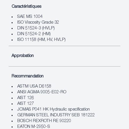
Caractéristiques
SAE MS 1004
ISO Viscosity Grade 32
DIN 51524-3 (HVLP)
DIN 51524-2 (HM)
ISO 11158 (HM, HV, HVLP)
Approbation
Recommandation
ASTM USA D6158
ANSI AGMA 9005-E02-RO
AIST 126
AIST 127
JCMAS P041 HK Hydraulic specification
GERMAN STEEL INDUSTRY SEB 181222
BOSCH REXROTH RE 90220
EATON M-2950-S