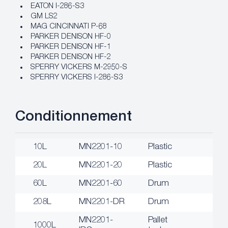
EATON I-286-S3
GM LS2
MAG CINCINNATI P-68
PARKER DENISON HF-0
PARKER DENISON HF-1
PARKER DENISON HF-2
SPERRY VICKERS M-2950-S
SPERRY VICKERS I-286-S3
Conditionnement
10L
MN2201-10
Plastic
20L
MN2201-20
Plastic
60L
MN2201-60
Drum
208L
MN2201-DR
Drum
MN2201-
Pallet
1000L