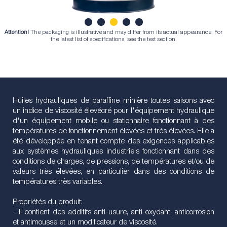
Attention!
The packaging is illustrative and may differ from its actual appearance. For
1
2
3
4
5
the latest list of specifications, see the text section.
Huiles hydrauliques de paraffine minière toutes saisons avec
un indice de viscosité élevécré pour l'équipement hydraulique
d'un équipement mobile ou stationnaire fonctionnant à des
températures de fonctionnement élevées et très élevées. Elle a
été développée en tenant compte des exigences applicables
aux systèmes hydrauliques industriels fonctionnant dans des
conditions de charges, de pressions, de températures et/ou de
valeurs très élevées, en particulier dans des conditions de
températures très variables.
Propriétés du produit:
- Il contient des additifs anti-usure, anti-oxydant, anticorrosion
et antimousse et un modificateur de viscosité.