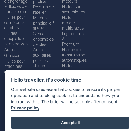
d'engrenage
moteurs
publics
et fluides de
Huiles semi-
Produits de
transmission
synthétiques
l'atelier
Huiles pour
Huiles
Matériel
caméras et
moteur
principal d '
autobus
multigrades
atelier
Fluides
Ligne qualité
Clés et
d'exploitation
ATF
ensembles
et de service
Premium
de clés
Autres
Fluides de
Outils
transmission
auxiliaires
Graisses
automatiques
pour les
Huiles pour
ateliers
Huiles
machines
d'engrenage
agricoles
Hello traveller, it's cookie time!
Our website uses essential cookies to ensure its proper
operation and tracking cookies to understand how you
Imprint
Legal disclaimer
Privacy policy
interact with it. The latter will be set only after consent.
Cookies policy
Location selector
Privacy policy
Accept all