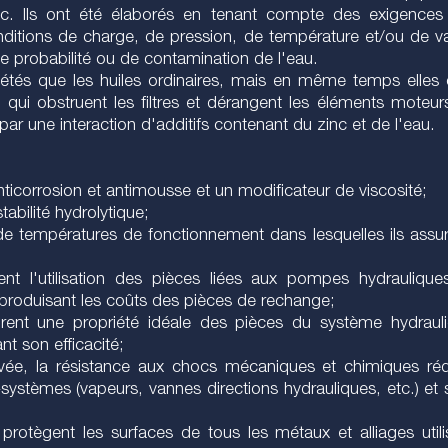
inc. Ils ont été élaborés en tenant compte des exigences 
itions de charge, de pression, de température et/ou de vale
te probabilité ou de contamination de l'eau.
iétés que les huiles ordinaires, mais en même temps elles
e qui obstruent les filtres et dérangent les éléments mote
r une interaction d'additifs contenant du zinc et de l'eau.
anticorrosion et antimousse et un modificateur de viscosité;
stabilité hydrolytique;
de températures de fonctionnement dans lesquelles ils assu
nt l'utilisation des pièces liées aux pompes hydrauliques,
 produisant les coûts des pièces de rechange;
ent une propriété idéale des pièces du système hydrauliq
t son efficacité;
levée, la résistance aux chocs mécaniques et chimiques ré
s-systèmes (vapeurs, vannes directions hydrauliques, etc.) et
es protègent les surfaces de tous les métaux et alliages uti