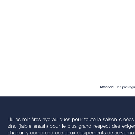
Attention!
The packaging 
Huiles minières hydrauliques pour toute la saison créées
zinc (faible enash) pour le plus grand respect des exi
chaleur, y comprend ces deux équipements de servomoteur