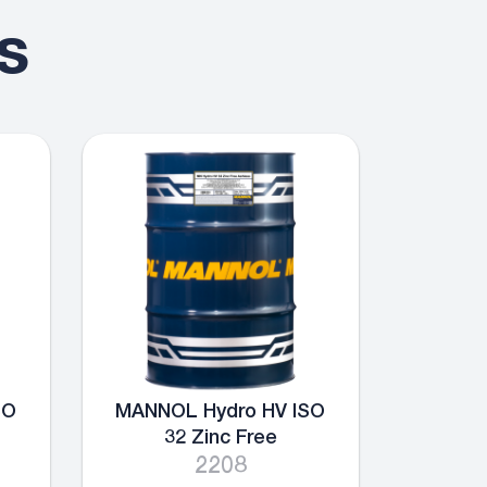
s
SO
MANNOL Hydro HV ISO
32 Zinc Free
2208