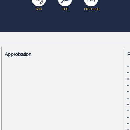
SDS
TDS
PICTURES
Approbation