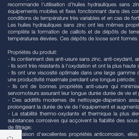
recommande l'utilisation d'huiles hydrauliques sans z
équipements mobiles et fixes fonctionnant dans des cond
conditions de température très variables et en cas de for
Les huiles hydrauliques sans zinc ont les mêmes propr
complète la formation de caillots et de dépôts de terr
températures élevées. Ces dépôts de loose sont formés pa
Propriétés du produit:
- Ils contiennent des anti-usure sans zinc, anti-oxydant, 
- Ils sont très résistants à l'oxydation et ont la plus haute 
- Ils ont une viscosité optimale dans une large gamme 
une productivité maximale pendant une longue période;
- Ils ont de bonnes propriétés anti-usure qui minimise
servomoteurs assurant leur longue durée durée de vie et
- Des additifs modernes de nettoyage-dispersion assur
prolongeant la durée de vie de l'équipement et augmentan
- La stabilité thermo-oxydante et thermique la plus é
substances corrosives qui acçoivent la fiabilité des sou
de filtrage;
- En raison d'excellentes propriétés anticorrosion, ell