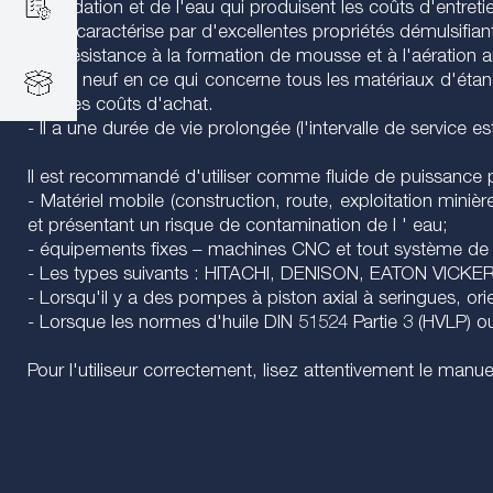
d'oxydation et de l'eau qui produisent les coûts d'entreti
- Il se caractérise par d'excellentes propriétés démulsif
- La résistance à la formation de mousse et à l'aération 
- Il est neuf en ce qui concerne tous les matériaux d'étan
ainsi les coûts d'achat.
- Il a une durée de vie prolongée (l'intervalle de service 
Il est recommandé d'utiliser comme fluide de puissance po
- Matériel mobile (construction, route, exploitation mini
et présentant un risque de contamination de l ' eau;
- équipements fixes – machines CNC et tout système de r
- Les types suivants : HITACHI, DENISON, EATON VICKER
- Lorsqu'il y a des pompes à piston axial à seringues, ori
- Lorsque les normes d'huile DIN 51524 Partie 3 (HVLP) ou
Pour l'utiliseur correctement, lisez attentivement le manuel