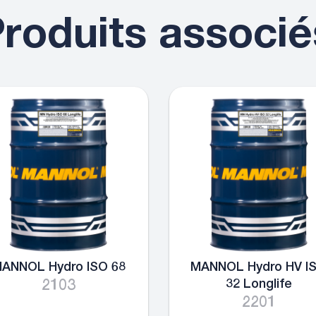
roduits associé
ANNOL Hydro ISO 68
MANNOL Hydro HV I
2103
32 Longlife
2201