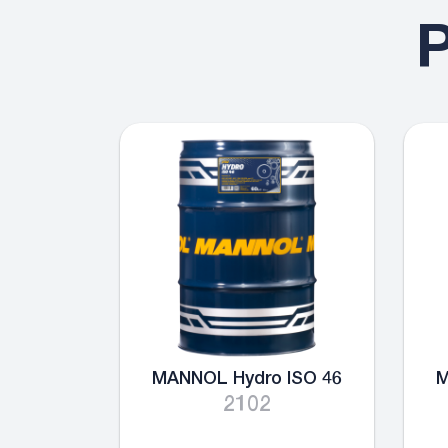
P
MANNOL Hydro ISO 46
M
2102