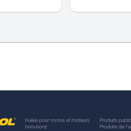
Huiles pour motos et moteurs
Produits publi
hors-bord
Produits de l'at