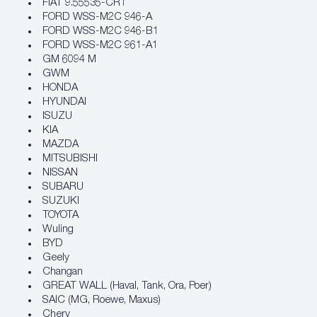
FIAT 9.55535-CR1
FORD WSS-M2C 946-A
FORD WSS-M2C 946-B1
FORD WSS-M2C 961-A1
GM 6094 M
GWM
HONDA
HYUNDAI
ISUZU
KIA
MAZDA
MITSUBISHI
NISSAN
SUBARU
SUZUKI
TOYOTA
Wuling
BYD
Geely
Changan
GREAT WALL (Haval, Tank, Ora, Poer)
SAIC (MG, Roewe, Maxus)
Chery