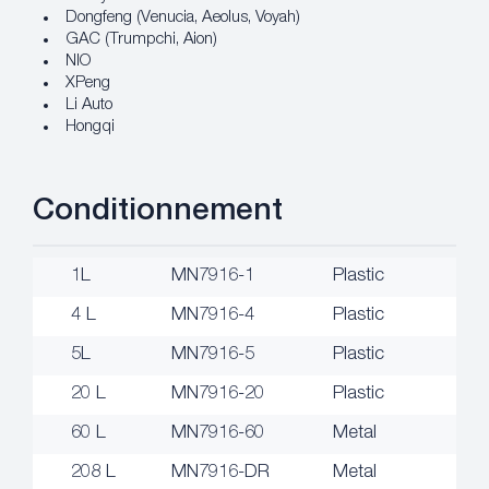
Dongfeng (Venucia, Aeolus, Voyah)
GAC (Trumpchi, Aion)
NIO
XPeng
Li Auto
Hongqi
Conditionnement
1L
MN7916-1
Plastic
4 L
MN7916-4
Plastic
5L
MN7916-5
Plastic
20 L
MN7916-20
Plastic
60 L
MN7916-60
Metal
208 L
MN7916-DR
Metal