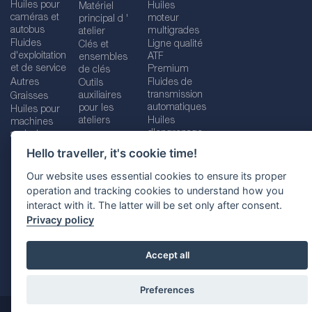
Huiles pour
Huiles
Matériel
caméras et
moteur
principal d '
autobus
multigrades
atelier
Fluides
Ligne qualité
Clés et
d'exploitation
ATF
ensembles
et de service
Premium
de clés
Autres
Fluides de
Outils
transmission
auxiliaires
Graisses
automatiques
pour les
Huiles pour
ateliers
Huiles
machines
d'engrenage
agricoles
Hello traveller, it's cookie time!
Our website uses essential cookies to ensure its proper
operation and tracking cookies to understand how you
Imprint
Legal disclaimer
Privacy policy
interact with it. The latter will be set only after consent.
Cookies policy
Location selector
Privacy policy
Accept all
Preferences