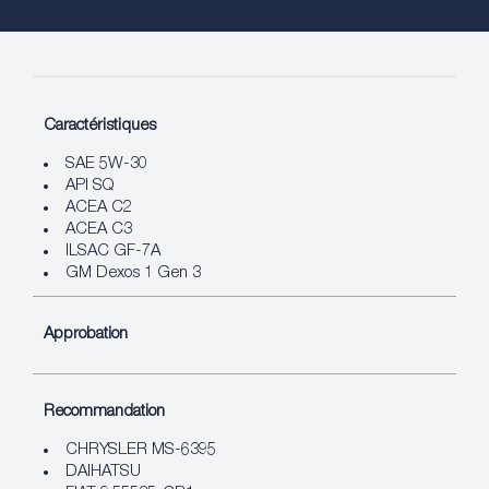
Caractéristiques
SAE 5W-30
API SQ
ACEA C2
ACEA C3
ILSAC GF-7A
GM Dexos 1 Gen 3
Approbation
Recommandation
CHRYSLER MS-6395
DAIHATSU