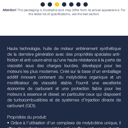
Attention!
The packaging is illustrative and may differ from its actual appearance. For
1
2
3
4
5
6
7
the latest list of specifications, see the text section.
Haute technologie, huile de moteur entièrement synthétique
de la dernière génération avec des propriétés spéciales anti-
friction et anti-usure ainsi qu'une haute résistance à la perte de
viscosité sous des charges lourdes, développé pour les
moteurs les plus modernes. Créé sur la base d'un emballage
additif innovant contenant du molybdène organique et un
modificateur de viscosité stable. Fournit une excellente
économie de carburant et une protection fiable pour les
moteurs à essence et diesel, en particulier ceux qui disposent
de turbocombustibles et de systèmes d'injection directe de
carburant (GDI).
Propriétés du produit:
• Grâce à l'utilisation d'un complexe de molybdène unique, il