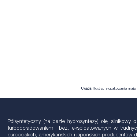
Uwaga!
Ilustracje opakowania mają c
Półsyntetyczny (na bazie hydrosyntezy) olej silniko
turbodoładowaniem i bez, eksploatowanych w trudnyc
europejskich, amerykańskich i japońskich producentów 