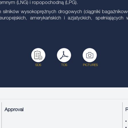
ziemnym (LNG) i ropopochodną (LPG).
ilników wysokoprężnych drogowych (ciągniki bagażnikowe,
uropejskich, amerykańskich i azjatyckich, spełniającyc
SDS
TDS
PICTURES
Approval