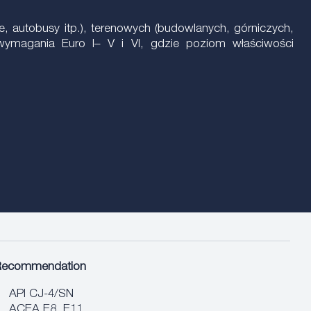
 autobusy itp.), terenowych (budowlanych, górniczych,
h wymagania Euro I– V i VI, gdzie poziom właściwości
Recommendation
API CJ-4/SN
ACEA E8, E11