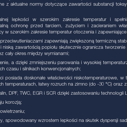
e z aktualne normy dotyczące zawartości substancji toksyc
malnej lepkości w szerokim zakresie temperatur i sp
kalną ochronę przed tarciem, zużyciem i zacieraniem wła
acy w szerokim zakresie temperatur otoczenia i zapewniając
i przeciwutleniaczami zapewniają zwiększoną termiczną stab
niską zawartością popiołu skutecznie ogranicza tworzenie si
rzez cały okres między wymianami;
enie, a dzięki zmniejszeniu parowania i wysokiej temperatu
ch czasu i silnikach konwencjonalnych;
ci posiada doskonałe właściwości niskotemperaturowe, w t
ich temperaturach, łatwy rozruch na zimno (do -30 °C) oraz
alin, DPF, TWC, EGR i SCR dzięki zastosowaniu technologii
ju korozją;
owietrzeniu;
acy, spowodowany wzrostem lepkości na skutek dyspersji sad