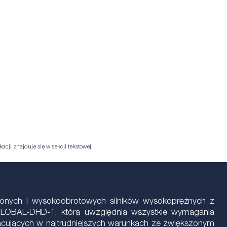
acji znajduje się w sekcji tekstowej.
ążonych i wysokoobrotowych silników wysokoprężnych z
 GLOBAL-DHD-1, która uwzględnia wszystkie wymagania
racujących w najtrudniejszych warunkach ze zwiększonym