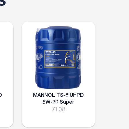
s
D
MANNOL TS-8 UHPD
5W-30 Super
7108