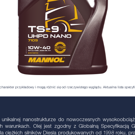
harakter przykładowy i mogą różnić się od rzeczywistego wyglądu. Aktualna lista specyfik
wy o unikalnej nanostrukturze do nowoczesnych wysokoobci
h warunkach. Olej jest zgodny z Globalną Specyfikacją
dla ciężkich silników Diesla produkowanych od 1998 roku, p