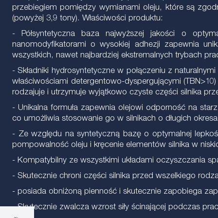
przebiegiem pomiędzy wymianami oleju, które są zgodn
(powyżej 3,9 tony). Właściwości produktu:
- Półsyntetyczna baza najwyższej jakości o opty
nanomodyfikatorami o wysokiej adhezji zapewnia uni
wszystkich, nawet najbardziej ekstremalnych trybach pr
- Składniki hydrosyntetyczne w połączeniu z naturalnym
właściwościami detergentowo-dyspergującymi (TBN>10) i 
rodzajuje i utrzymuje wyjątkowo czyste części silnika p
- Unikalna formuła zapewnia olejowi odporność na starz
co umożliwia stosowanie go w silnikach o długich okresa
- Ze względu na syntetyczną bazę o optymalnej lepkoś
pompowalność oleju i kręcenie elementów silnika w nisk
- Kompatybilny ze wszystkimi układami oczyszczania sp
- Skutecznie chroni części silnika przed wszelkiego rodza
- posiada obniżoną pienność i skutecznie zapobiega zap
- Skutecznie zwalcza wzrost siły ścinającej podczas pr