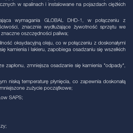
znych w spalinach i instalowane na pojazdach ciężkich
ełniająca wymagania GLOBAL DHD-1, w połączeniu z
ściwości, znacznie wydłużające żywotność sprzętu we
e znaczne oszczędności paliwa;
ilność oksydacyjną oleju, co w połączeniu z doskonałymi
ę kamienia i lakieru, zapobiega osadzaniu się wszelkich
rze zapłonu, zmniejsza osadzanie się kamienia "odpady",
ym niską temperaturę płynięcia, co zapewnia doskonałą
 zmniejszone zużycie początkowe;
 Low SAPS;
zy;