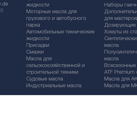
y.de
жидкости
Наборы гаеч
 0
Моторные масла для
Дополнитель
грузового и автобусного
для мастерск
парка
Дозирующие к
Автомобильные технические
Хомуты из ст
жидкости
Синтетическ
Присадки
масла
Смазки
Полусинтетич
Масла для
масла
сельскохозяйственной и
Bсесезонные
строительной техники
ATF Premium qu
Судовые масла
Масла для А
Индустриальные масла
Масла для М
Legal disclaimer
Политика конфиденциальности
Выбор страны