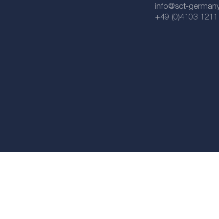
info@sct-german
+49 (0)4103 1211
Импрессум
файлов Cookie