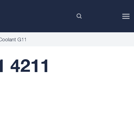
RU
oolant G11
 4211