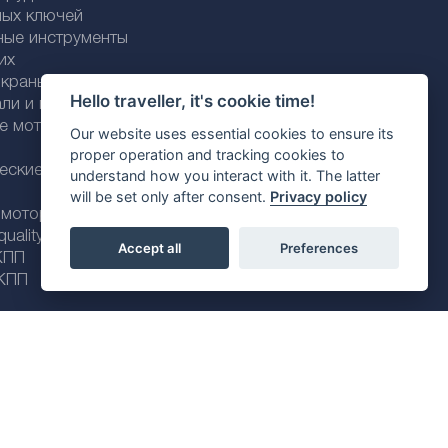
ных ключей
ные инструменты
их
раны / трубки
Hello traveller, it's cookie time!
али и пластика
ие моторные
Our website uses essential cookies to ensure its
proper operation and tracking cookies to
еские моторные
understand how you interact with it. The latter
will be set only after consent.
Privacy policy
 моторные масла
ality line
Accept all
Preferences
КПП
КПП
Политика