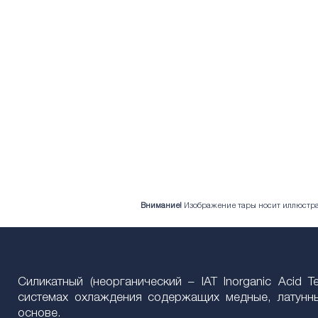
Внимание!
Изображение тары носит иллюстрат
Силикатный (неорганический – IAT Inorganic Acid
системах охлаждения содержащих медные, латунны
основе.