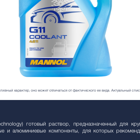
ивный характер, оно может отличаться от фактического ее вида. Актуальный спис
 Technology) готовый раствор, предназначенный для к
е и алюминиевые компоненты, для которых рекоменд