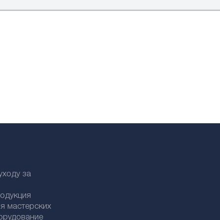
уходу за
родукция
я мастерских
орудование