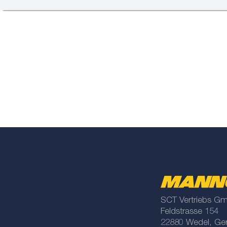
SCT Vertriebs G
Feldstrasse 154
22880 Wedel, Ge