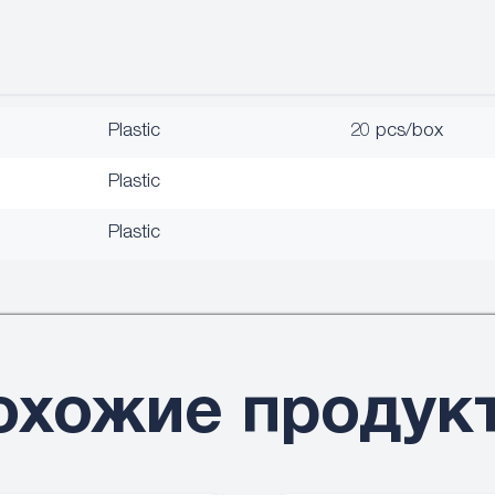
Plastic
20 pcs/box
Plastic
Plastic
охожие продук