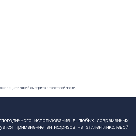
ок спецификаций смотрите в текстовой части.
руглогодичного использования в любых современных
уется применение антифризов на этиленгликолевой