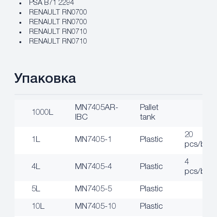
PSA B71 2294
RENAULT RN0700
RENAULT RN0700
RENAULT RN0710
RENAULT RN0710
Упаковка
MN7405AR-
Pallet
1000L
IBC
tank
20
1L
MN7405-1
Plastic
pcs/box
4
4L
MN7405-4
Plastic
pcs/box
5L
MN7405-5
Plastic
10L
MN7405-10
Plastic