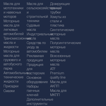
Масла для
Масла для
Дозирующие
мототехники
сельскохозяйственной
краны /
и навесных
и
трубки
моторов
строительной
Хомуты из
техники
Моторные
стали и
масла для
Судовые
пластика
легковых
масла
Синтетические
автомобилей
Индустриальные
моторные
Трансмиссионные
масла
масла
масла и
Средства по
Полусинтетические
жидкости
уходу за
моторные
Моторные
автомобилем
масла
масла для
Рекламная
Bсесезонные
грузового и
продукция
моторные
автобусного
масла
Продукция
парка
для
ATF
Автомобильные
мастерских
Premium
технические
quality line
Основное
жидкости
оборудование
Масла для
Присадки
АКПП
Наборы
гаечных
Масла для
Смазки
ключей
МКПП
Дополнительные
инструменты