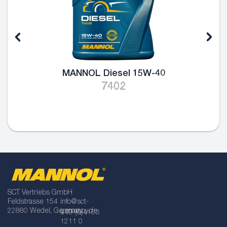
MANNOL Diesel 15W-40
7402
SCT Vertriebs GmbH
Feldstrasse 154
info@sct-
22880 Wedel, Germany
germany.de
+49 (0)4103
1211 0