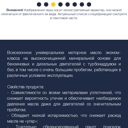
Внимание!
Изображение тары носит иллюстративный характер, оно может
1
2
3
4
5
6
7
8
отличаться от фактического ее вида. Актуальный список спецификаций смотрите
в текстовой части.
Всесезонное универсальное моторное масло эконом-
класса на высокоочищенной минеральной основе для
бензиновых и дизельных двигателей с турбонаддувом и
без, в том числе с очень большим пробегом, работающих в
различных условиях эксплуатации.
Свойства продукта:
- Совместимости со всеми материалами уплотнений, что
снижает вероятность утечек и обеспечивает необходимое
давление масла даже для двигателей со значительным
пробегом;
- Обладает низкой испаряемостью, что снижает расход
масла на «угар»;
- Тщательно сбалансированный пакет присадок