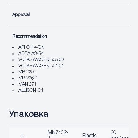
Approval
Recommendation
API CH-4/SN
ACEA A3/B4
VOLKSWAGEN 505 00
VOLKSWAGEN 501 01
MB 229.1
MB 226.9
MAN 271
ALLISON C4
Упаковка
MN7402-
20
1L
Plastic