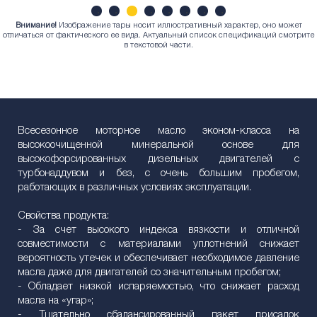
Внимание!
Изображение тары носит иллюстративный характер, оно может
1
2
3
4
5
6
7
8
отличаться от фактического ее вида. Актуальный список спецификаций смотрите
в текстовой части.
Всесезонное моторное масло эконом-класса на
высокоочищенной минеральной основе для
высокофорсированных дизельных двигателей с
турбонаддувом и без, с очень большим пробегом,
работающих в различных условиях эксплуатации.
Свойства продукта:
- За счет высокого индекса вязкости и отличной
совместимости с материалами уплотнений снижает
вероятность утечек и обеспечивает необходимое давление
масла даже для двигателей со значительным пробегом;
- Обладает низкой испаряемостью, что снижает расход
масла на «угар»;
- Тщательно сбалансированный пакет присадок