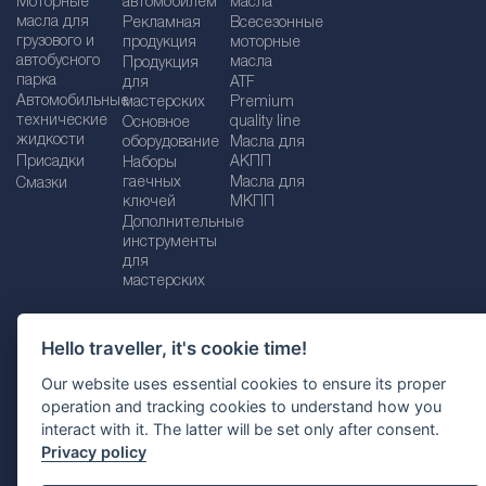
Моторные
автомобилем
масла
масла для
Рекламная
Bсесезонные
грузового и
продукция
моторные
автобусного
масла
Продукция
парка
для
ATF
Автомобильные
мастерских
Premium
технические
quality line
Основное
жидкости
оборудование
Масла для
Присадки
АКПП
Наборы
гаечных
Масла для
Смазки
ключей
МКПП
Дополнительные
инструменты
для
мастерских
Hello traveller, it's cookie time!
Импрессум
Legal disclaimer
Our website uses essential cookies to ensure its proper
operation and tracking cookies to understand how you
Политика конфиденциальности
interact with it. The latter will be set only after consent.
Политика файлов Cookie
Выбор страны
Privacy policy