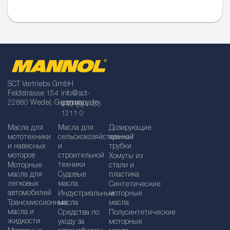
SCT Vertriebs GmbH
Feldstrasse 154
info@sct-
22880 Wedel, Germany
germany.de
+49 (0)4103
1211 0
Масла для
Масла для
Дозирующие
мототехники
сельскохозяйственной
краны /
и навесных
и
трубки
моторов
строительной
Хомуты из
техники
Моторные
стали и
масла для
Судовые
пластика
легковых
масла
Синтетические
автомобилей
Индустриальные
моторные
Трансмиссионные
масла
масла
масла и
Средства по
Полусинтетические
жидкости
уходу за
моторные