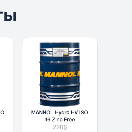
ты
SO
MANNOL Hydro HV ISO
46 Zinc Free
2206