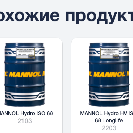
охожие продук
ANNOL Hydro ISO 68
MANNOL Hydro HV I
2103
68 Longlife
2203