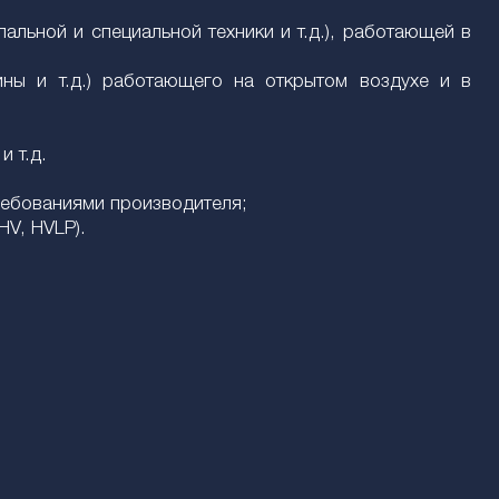
альной и специальной техники и т.д.), работающей в
ны и т.д.) работающего на открытом воздухе и в
 т.д.
ребованиями производителя;
HV, HVLP).