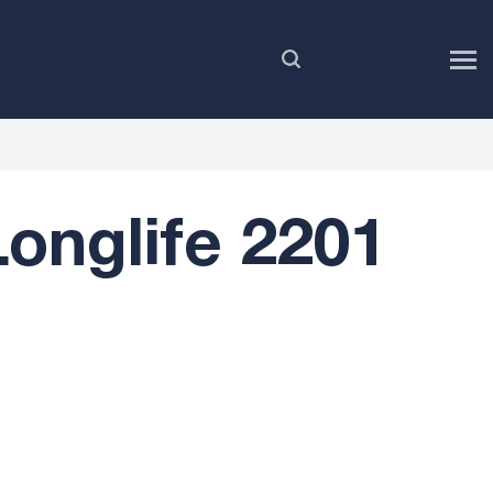
RU
nglife 2201