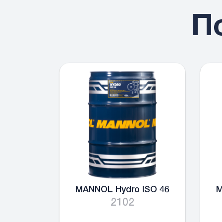
П
MANNOL Hydro ISO 46
M
2102