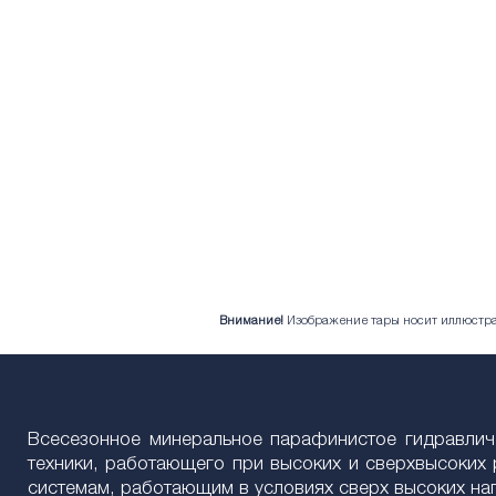
Внимание!
Изображение тары носит иллюстрат
Всесезонное минеральное парафинистое гидравлич
техники, работающего при высоких и сверхвысоких
системам, работающим в условиях сверх высоких наг