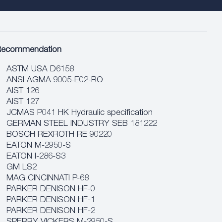
Recommendation
ASTM USA D6158
ANSI AGMA 9005-E02-RO
AIST 126
AIST 127
JCMAS P041 HK Hydraulic specification
GERMAN STEEL INDUSTRY SEB 181222
BOSCH REXROTH RE 90220
EATON M-2950-S
EATON I-286-S3
GM LS2
MAG CINCINNATI P-68
PARKER DENISON HF-0
PARKER DENISON HF-1
PARKER DENISON HF-2