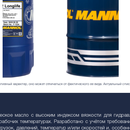
ивный характер, оно может отличаться от фактического ее вида. Актуальный спис
еское масло с высоким индексом вязкости для гидрав
 рабочих температурах. Разработано с учётом требова
рузок, давлений, температур и/или скоростей и, особен