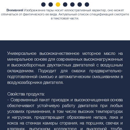
Внимание!
Изображение тары носит иллюстративный характер, оно может
1
2
3
4
5
6
7
отличаться от фактического ее вида. Актуальный список спецификаций смотрите
в текстовой части.
Универсальное высококачественное моторное масло на
минеральное основе для современных высоконагруженных
и высокооборотных двухтактных двигателей с воздушным
охлаждением. Подходит для смазки предварительно-
подготовленной смесью и автоматическим смешиванием в
воздухозаборнике двигателя.
Свойства продукта:
- Современный пакет присадок и высокоочищенная основа
обеспечивают устойчивую работу двигателя при любых
условиях применения, в том числе высоких температурах
и нагрузках, предотвращает образование нагара, лака и
кокса на стенках камеры сгорания, на поршнях, свечах и
клапанах, выпускном коллекторе и выхлопной трубе,