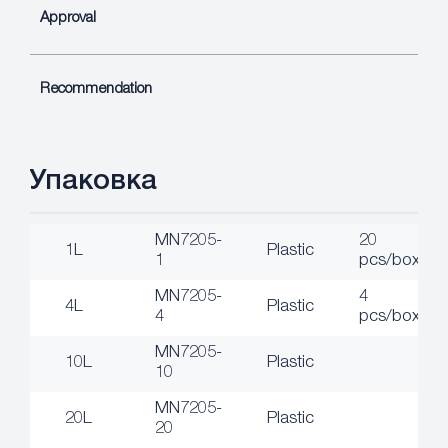
Approval
Recommendation
Упаковка
MN7205-
20
1L
Plastic
1
pcs/box
MN7205-
4
4L
Plastic
4
pcs/box
MN7205-
10L
Plastic
10
MN7205-
20L
Plastic
20