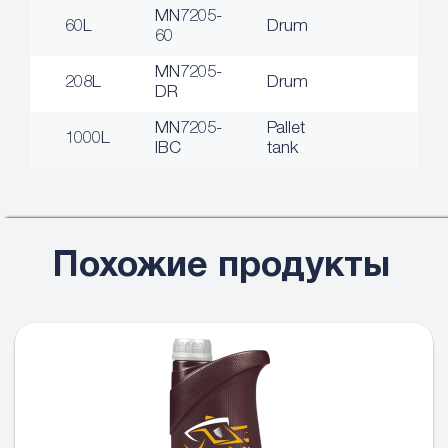
MN7205-
60L
Drum
60
MN7205-
208L
Drum
DR
MN7205-
Pallet
1000L
IBC
tank
Похожие продукты