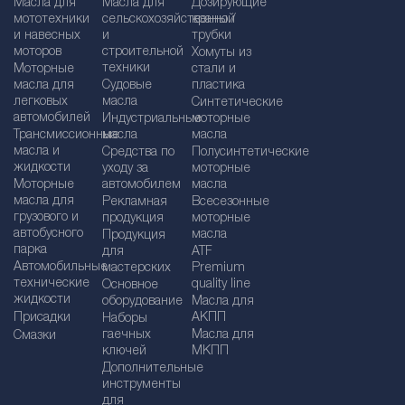
Масла для
Масла для
Дозирующие
мототехники
сельскохозяйственной
краны /
и навесных
и
трубки
моторов
строительной
Хомуты из
техники
Моторные
стали и
масла для
Судовые
пластика
легковых
масла
Синтетические
автомобилей
Индустриальные
моторные
Трансмиссионные
масла
масла
масла и
Средства по
Полусинтетические
жидкости
уходу за
моторные
Моторные
автомобилем
масла
масла для
Рекламная
Bсесезонные
грузового и
продукция
моторные
автобусного
масла
Продукция
парка
для
ATF
Автомобильные
мастерских
Premium
технические
quality line
Основное
жидкости
оборудование
Масла для
Присадки
АКПП
Наборы
гаечных
Масла для
Смазки
ключей
МКПП
Дополнительные
инструменты
для