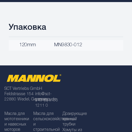
Упаковка
120mm
MN9830-012
SCT Vertriebs GmbH
Feldstrasse 154
info@sct-
22880 Wedel, Germany
germany.de
+49 (0)4103
1211 0
Масла для
Масла для
Дозирующие
мототехники
сельскохозяйственной
краны /
и навесных
и
трубки
моторов
строительной
Хомуты из