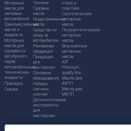
техники
Моторные
стали и
масла для
Судовые
пластика
легковых
масла
Синтетические
автомобилей
Индустриальные
моторные
Трансмиссионные
масла
масла
масла и
Средства по
Полусинтетические
жидкости
уходу за
моторные
Моторные
автомобилем
масла
масла для
Рекламная
Bсесезонные
грузового и
продукция
моторные
автобусного
масла
Продукция
парка
для
ATF
Автомобильные
мастерских
Premium
технические
quality line
Основное
жидкости
оборудование
Масла для
Присадки
АКПП
Наборы
гаечных
Масла для
Смазки
ключей
МКПП
Дополнительные
инструменты
для
мастерских