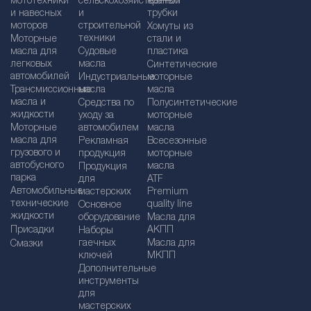
мототехники
сельскохозяйственной
краны /
и навесных
и
трубки
моторов
строительной
Хомуты из
техники
Моторные
стали и
масла для
Судовые
пластика
легковых
масла
Синтетические
автомобилей
Индустриальные
моторные
Трансмиссионные
масла
масла
масла и
Средства по
Полусинтетические
жидкости
уходу за
моторные
Моторные
автомобилем
масла
масла для
Рекламная
Bсесезонные
грузового и
продукция
моторные
автобусного
масла
Продукция
парка
для
ATF
Автомобильные
мастерских
Premium
технические
quality line
Основное
жидкости
оборудование
Масла для
Присадки
АКПП
Наборы
гаечных
Масла для
Смазки
ключей
МКПП
Дополнительные
инструменты
для
мастерских