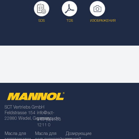
SDS
TDS
ИЗОБРАЖЕНИЯ
SCT Vertriebs GmbH
Feldstrasse 154
info@sct-
22880 Wedel, Germany
germany.de
+49 (0)4103
1211 0
Масла для
Масла для
Дозирующие