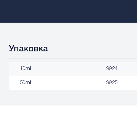
Упаковка
10ml
9924
50ml
9925