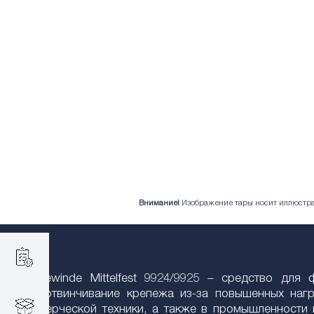
Внимание!
Изображение тары носит иллюстрат
Fix-Gewinde Mittelfest 9924/9925 – средство для
самоотвинчивание крепежа из-за повышенных нагр
коммерческой техники, а также в промышленности и