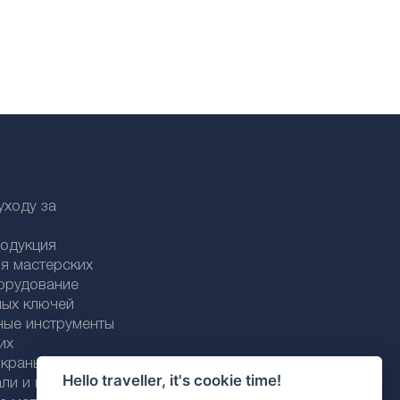
уходу за
родукция
я мастерских
орудование
ных ключей
ные инструменты
их
раны / трубки
Hello traveller, it's cookie time!
али и пластика