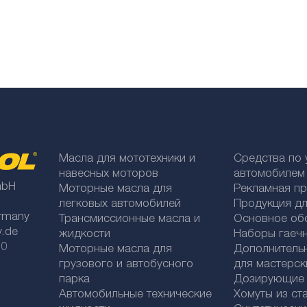
Масла для мототехники и
Средства по 
навесных моторов
автомобилем
mbH
Моторные масла для
Рекламная п
легковых автомобилей
Продукция дл
rmany
Трансмиссионные масла и
Основное об
y.de
жидкости
Наборы гаеч
 0
Моторные масла для
Дополнитель
грузового и автобусного
для мастерск
парка
Дозирующие к
Автомобильные технические
Хомуты из ст