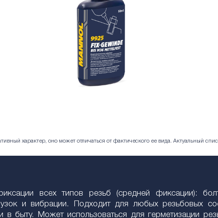
ивный характер, оно может отличаться от фактического ее вида. Актуальный спис
 фиксации всех типов резьб (средней фиксации): бо
узок и вибрации. Подходит для любых резьбовых сое
 в быту. Может использоваться для герметизации рез