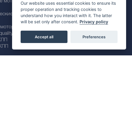
ие моторные
Our website uses essential cookies to ensure its
proper operation and tracking cookies to
еские моторные
understand how you interact with it. The latter
will be set only after consent.
Privacy policy
 моторные масла
ality line
Accept all
Preferences
КПП
КПП
Политика