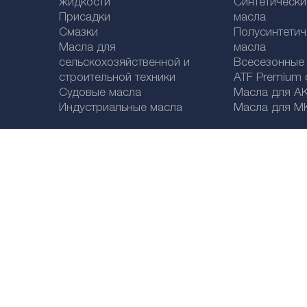
жидкости
Синтетическ
Присадки
масла
Смазки
Полусинтетич
Масла для
масла
сельскохозяйственной и
Bсесезонные
строительной техники
ATF Premium qu
Судовые масла
Масла для А
Индустриальные масла
Масла для М
Legal disclaimer
Политика конфиденциальности
Выбор страны
@ 2026
SCT Vertriebs GMbH