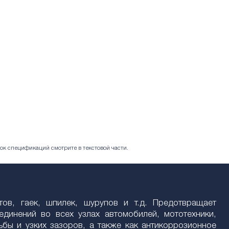
ок спецификаций смотрите в текстовой части.
лтов, гаек, шпилек, шурупов и т.д. Предотвращает
динений во всех узлах автомобилей, мототехники,
ьбы и узких зазоров, а также как антикоррозионное