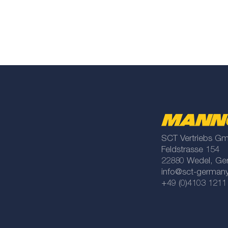
SCT Vertriebs G
Feldstrasse 154
22880 Wedel, Ge
info@sct-german
+49 (0)4103 1211