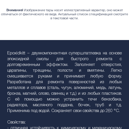
Внимание!
Изображение тары носит иллюстративный характер, оно может
отличаться от фактического ее вида. Актуальный список спецификаций смотрите
в текстовой части.
Epoxidkitt – двухкомпонентная cупершпатлевка на основе
эпоксидной смолы для быстрого ремонта с
долговременным эффектом. Заполняет отверстия,
царапины, трещины, полости и вмятины. Легко
смешивается руками и принимает любую форму.
Разработана для ремонта поверхностей из любых
металлов и сплавов (сталь, чугун, алюминий, медь, латунь,
бронза, магний, олово, свинец и т.д.) и из любых пластиков.
С её помощью можно устранить течи бензобака,
радиатора, масляного поддона, бочек, труб и т.д.
Применима под водой. Сохраняет свои свойства до 260 °С.
Свойства:
- отличная устойчивость к химическому и механическому