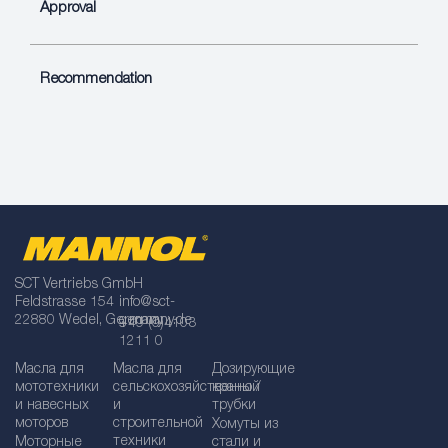
Approval
Recommendation
SCT Vertriebs GmbH
Feldstrasse 154
info@sct-
22880 Wedel, Germany
germany.de
+49 (0)4103
1211 0
Масла для
Масла для
Дозирующие
мототехники
сельскохозяйственной
краны /
и навесных
и
трубки
моторов
строительной
Хомуты из
техники
Моторные
стали и