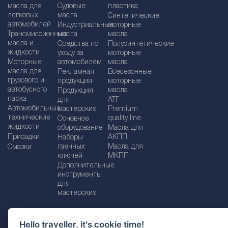
масла для
Судовые
пластика
легковых
масла
Синтетические
автомобилей
Индустриальные
моторные
Трансмиссионные
масла
масла
масла и
Средства по
Полусинтетические
жидкости
уходу за
моторные
Моторные
автомобилем
масла
масла для
Рекламная
Bсесезонные
грузового и
продукция
моторные
автобусного
масла
Продукция
парка
для
ATF
Автомобильные
мастерских
Premium
технические
quality line
Основное
жидкости
оборудование
Масла для
Присадки
АКПП
Наборы
гаечных
Масла для
Смазки
ключей
МКПП
Дополнительные
инструменты
для
мастерских
Hello traveller, it's cookie time!