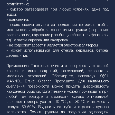
воздействию;
- быстро затвердевает при любых условиях, даже под
водой;
- долговечна;
- после окончательного затвердевания возможна любая
механическая обработка со снятием стружки (сверление,
распиливание, нарезание резьбы, циклёвка, шлифование и
т.д.), а затем окраска или лакировка;
- не содержит асбест и является электроизолятором;
- может использоваться для стекла, керамики, бетона,
дерева и т.д.
Применение: Тщательно очистите поверхность от старой
краски и иных покрытий, загрязнений, жировых и
масляных отложений. Обезжирьте, используя 9691
MANNOL Brake Cleaner. Просушите. Для наилучшего
сцепления поверхности можно придать шероховатость
наждачной бумагой. Шпатлевание можно производить при
любой температуре и влажности, однако оптимальной
является температура от +10 °C до +30 °C и влажность
воздуха 50-60%. Bыдавить из туба и отрезать нужное
количество. Помять руками до получения однородной