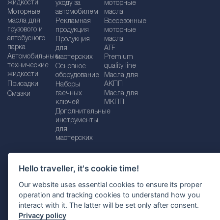
жидкости
уходу за
моторные
Моторные
автомобилем
масла
масла для
Рекламная
Bсесезонные
грузового и
продукция
моторные
автобусного
масла
Продукция
парка
для
ATF
Автомобильные
мастерских
Premium
технические
quality line
Основное
жидкости
оборудование
Масла для
Присадки
АКПП
Наборы
гаечных
Масла для
Смазки
ключей
МКПП
Дополнительные
инструменты
для
мастерских
Hello traveller, it's cookie time!
Импрессум
Legal disclaimer
Our website uses essential cookies to ensure its proper
operation and tracking cookies to understand how you
Политика конфиденциальности
interact with it. The latter will be set only after consent.
Политика файлов Cookie
Выбор страны
Privacy policy