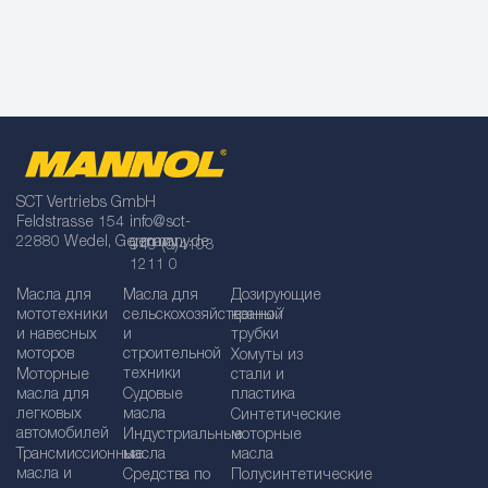
SCT Vertriebs GmbH
Feldstrasse 154
info@sct-
22880 Wedel, Germany
germany.de
+49 (0)4103
1211 0
Масла для
Масла для
Дозирующие
мототехники
сельскохозяйственной
краны /
и навесных
и
трубки
моторов
строительной
Хомуты из
техники
Моторные
стали и
масла для
Судовые
пластика
легковых
масла
Синтетические
автомобилей
Индустриальные
моторные
Трансмиссионные
масла
масла
масла и
Средства по
Полусинтетические