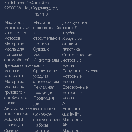
Feldstrasse 154
info@sct-
22880 Wedel, Germany
germany.de
+49 (0)4103
1211 0
Масла для
Масла для
Дозирующие
мототехники
сельскохозяйственной
краны /
и навесных
и
трубки
моторов
строительной
Хомуты из
техники
Моторные
стали и
масла для
Судовые
пластика
легковых
масла
Синтетические
автомобилей
Индустриальные
моторные
Трансмиссионные
масла
масла
масла и
Средства по
Полусинтетические
жидкости
уходу за
моторные
Моторные
автомобилем
масла
масла для
Рекламная
Bсесезонные
грузового и
продукция
моторные
автобусного
масла
Продукция
парка
для
ATF
Автомобильные
мастерских
Premium
технические
quality line
Основное
жидкости
оборудование
Масла для
Присадки
АКПП
Наборы
гаечных
Масла для
Смазки