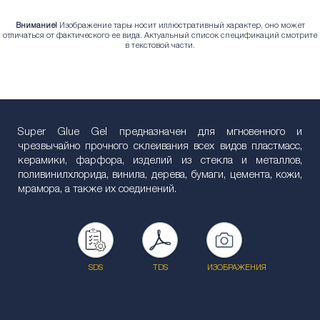
Внимание!
Изображение тары носит иллюстративный характер, оно может
отличаться от фактического ее вида. Актуальный список спецификаций смотрите
в текстовой части.
Super Glue Gel предназначен для мгновенного и
чрезвычайно прочного склеивания всех видов пластмасс,
керамики, фарфора, изделий из стекла и металлов,
поливинилхлорида, винила, дерева, бумаги, цемента, кожи,
мрамора, а также их соединений.
SDS
TDS
ИЗОБРАЖЕНИЯ