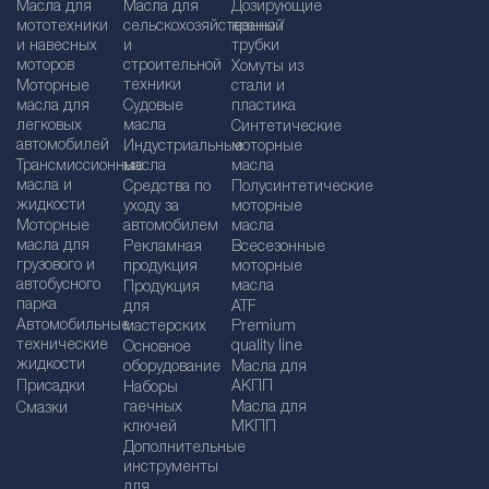
Масла для
Масла для
Дозирующие
мототехники
сельскохозяйственной
краны /
и навесных
и
трубки
моторов
строительной
Хомуты из
техники
Моторные
стали и
масла для
Судовые
пластика
легковых
масла
Синтетические
автомобилей
Индустриальные
моторные
Трансмиссионные
масла
масла
масла и
Средства по
Полусинтетические
жидкости
уходу за
моторные
Моторные
автомобилем
масла
масла для
Рекламная
Bсесезонные
грузового и
продукция
моторные
автобусного
масла
Продукция
парка
для
ATF
Автомобильные
мастерских
Premium
технические
quality line
Основное
жидкости
оборудование
Масла для
Присадки
АКПП
Наборы
гаечных
Масла для
Смазки
ключей
МКПП
Дополнительные
инструменты
для