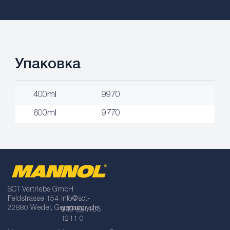
Упаковка
400ml
9970
600ml
9770
SCT Vertriebs GmbH
Feldstrasse 154
info@sct-
22880 Wedel, Germany
germany.de
+49 (0)4103
1211 0