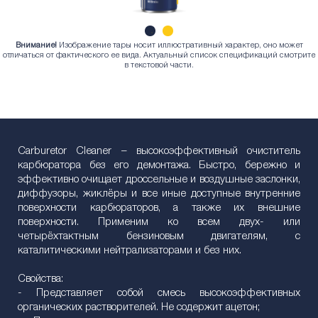
Внимание!
Изображение тары носит иллюстративный характер, оно может
1
2
отличаться от фактического ее вида. Актуальный список спецификаций смотрите
в текстовой части.
Carburetor Cleaner – высокоэффективный очиститель
карбюратора без его демонтажа. Быстро, бережно и
эффективно очищает дроссельные и воздушные заслонки,
диффузоры, жиклёры и все иные доступные внутренние
поверхности карбюраторов, а также их внешние
поверхности. Применим ко всем двух- или
четырёхтактным бензиновым двигателям, с
каталитическими нейтрализаторами и без них.
Свойства:
- Представляет собой смесь высокоэффективных
органических растворителей. Не содержит ацетон;