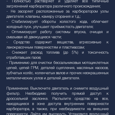
- Полностью растворяет и удаляет все типичные
загрязнений карбюратора различного происхождения;
- Не засоряет расположенные за карбюратором узлы
двигателя: клапаны, камеру сгорания и т.д.;
- Стабилизирует обороты холостого хода, облегчает
холодный пуск, улучшает приёмистость двигателя;
- Оптимизирует работу системы впуска, очищая и
смазывая её движущиеся части;
- Средство содержит вещества, агрессивные к
лакокрасочным поверхностям и пластмассам;
- Снижает расход топлива (до 5%) и токсичность
отработавших газов;
- Применимо для очистки бессальниковых мотоциклетных
цепей, цепей ГРМ, деталей сцепления, масляных насосов,
зубчатых колёс, коленчатых валов и прочих неокрашенных
металлических узлов и деталей двигателя.
Применение. Выключите двигатель и снимите воздушный
фильтр. Необходимо получить прямой доступ к
дроссельной заслонке. Распылите средство на все,
находящиеся в зоне доступа внутренние поверхности
карбюратора, а также, при необходимости на внешние
поверхности. Дайте им высохнуть. Установите воздушный