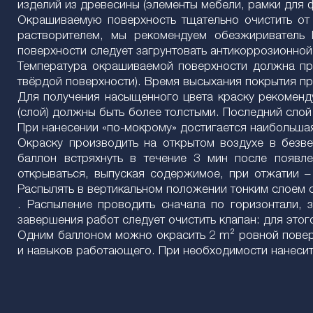
изделий из древесины (элементы мебели, рамки для ф
Окрашиваемую поверхность тщательно очистить от 
растворителем, мы рекомендуем обезжириватель 
поверхности следует загрунтовать антикоррозионной
Температура окрашиваемой поверхности должна пре
твёрдой поверхности). Время высыхания покрытия при
Для получения насыщенного цвета краску рекоменду
(слой) должны быть более толстыми. Последний слой 
При нанесении «по-мокрому» достигается наибольшая
Окраску производить на открытом воздухе в безве
баллон встряхнуть в течение 3 мин после появл
открываться, выпуская содержимое, при отжатии –
Распылять в вертикальном положении тонким слоем с 
. Распыление проводить сначала по горизонтали, 
завершения работ следует очистить клапан: для этог
Одним баллоном можно окрасить 2 m² ровной поверх
и навыков работающего. При необходимости нанесит