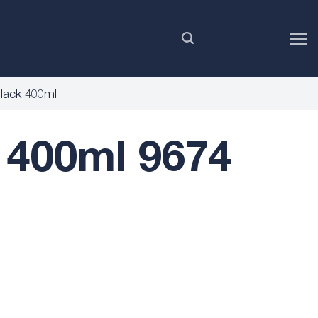
RU
lack 400ml
 400ml 9674