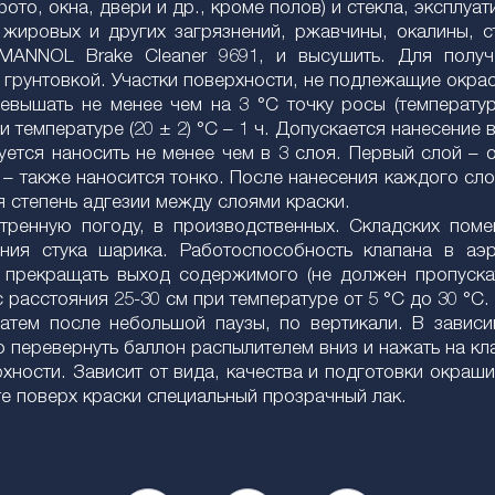
ото, окна, двери и др., кроме полов) и стекла, эксплу
жировых и других загрязнений, ржавчины, окалины, с
MANNOL Brake Cleaner 9691, и высушить. Для получ
 грунтовкой. Участки поверхности, не подлежащие окрас
вышать не менее чем на 3 °С точку росы (температуру
 температуре (20 ± 2) °C – 1 ч. Допускается нанесение 
ется наносить не менее чем в 3 слоя. Первый слой – 
– также наносится тонко. После нанесения каждого слоя
 степень адгезии между слоями краски.
тренную погоду, в производственных. Складских пом
ения стука шарика. Работоспособность клапана в аэ
 прекращать выход содержимого (не должен пропуска
расстояния 25-30 см при температуре от 5 °C до 30 °C.
затем после небольшой паузы, по вертикали. В зависи
о перевернуть баллон распылителем вниз и нажать на кла
ности. Зависит от вида, качества и подготовки окраши
е поверх краски специальный прозрачный лак.