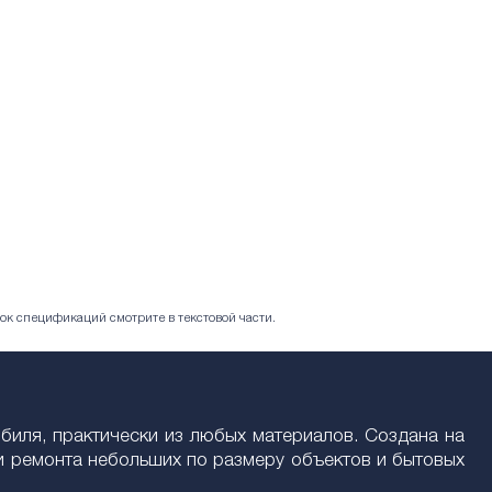
ок спецификаций смотрите в текстовой части.
обиля, практически из любых материалов. Создана на
и ремонта небольших по размеру объектов и бытовых