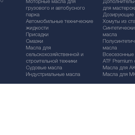
 0
Моторные масла для
Дополнитель
грузового и автобусного
для мастерск
парка
Дозирующие к
Автомобильные технические
Хомуты из ст
жидкости
Синтетическ
Присадки
масла
Смазки
Полусинтетич
Масла для
масла
сельскохозяйственной и
Bсесезонные
строительной техники
ATF Premium qu
Судовые масла
Масла для А
Индустриальные масла
Масла для М
Legal disclaimer
Политика конфиденциальности
Выбор страны