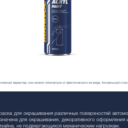
ивный характер, оно может отличаться от фактического ее вида. Актуальный спис
 краска для окрашивания различных поверхностей автом
азначена для окрашивания, декоративного оформления 
изайна, не подвергающихся механическим нагрузкам.