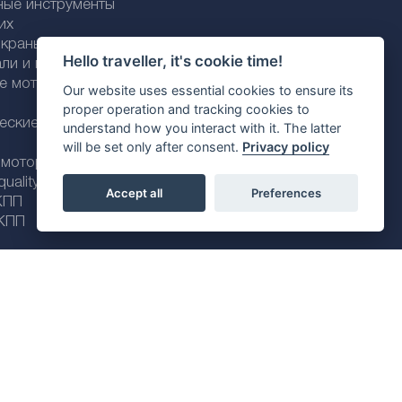
ные инструменты
их
раны / трубки
Hello traveller, it's cookie time!
али и пластика
ие моторные
Our website uses essential cookies to ensure its
proper operation and tracking cookies to
еские моторные
understand how you interact with it. The latter
will be set only after consent.
Privacy policy
 моторные масла
ality line
Accept all
Preferences
КПП
КПП
Политика