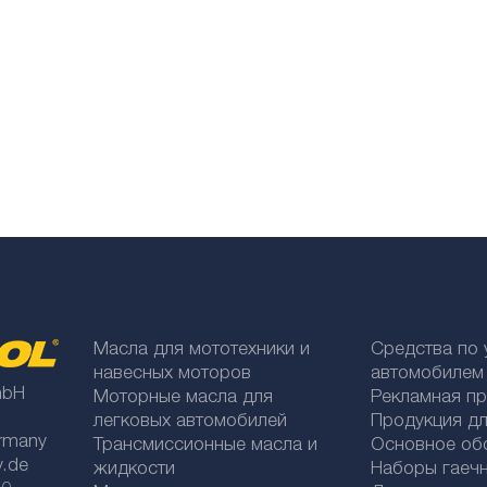
Масла для мототехники и
Средства по 
навесных моторов
автомобилем
mbH
Моторные масла для
Рекламная п
легковых автомобилей
Продукция дл
rmany
Трансмиссионные масла и
Основное об
y.de
жидкости
Наборы гаеч