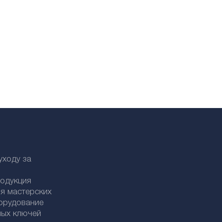
уходу за
родукция
я мастерских
орудование
ных ключей