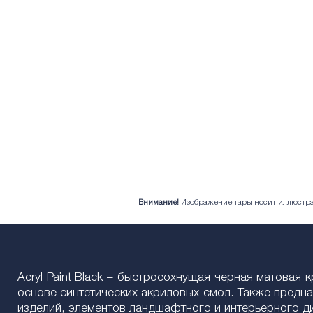
Внимание!
Изображение тары носит иллюстрат
Acryl Paint Black – быстросохнущая черная матовая
основе синтетических акриловых смол. Также предн
изделий, элементов ландшафтного и интерьерного д