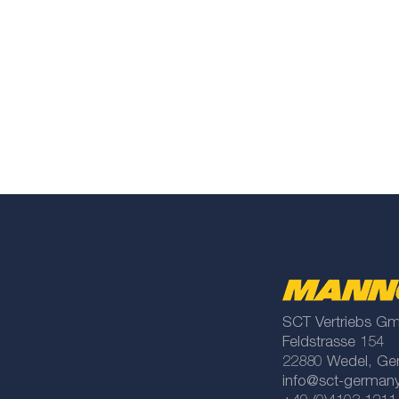
SCT Vertriebs G
Feldstrasse 154
22880 Wedel, Ge
info@sct-german