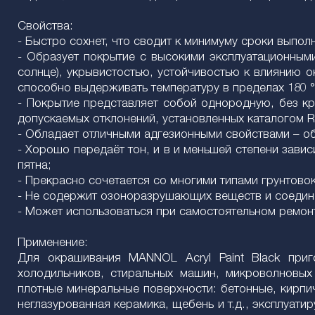
Свойства:
- Быстро сохнет, что сводит к минимуму сроки выпол
- Образует покрытие с высокими эксплуатационными
солнце), укрывистостью, устойчивостью к влиянию 
способно выдерживать температуру в пределах 180 °
- Покрытие представляет собой однородную, без кр
допускаемых отклонений, установленных каталогом R
- Обладает отличными адгезионными свойствами – об
- Хорошо передаёт тон, и в и меньшей степени зави
пятна;
- Прекрасно сочетается со многими типами грунтовок
- Не содержит озоноразрушающих веществ и соедин
- Может использоваться при самостоятельном ремонте
Применение:
Для окрашивания MANNOL Acryl Paint Black приг
холодильников, стиральных машин, микроволновых 
плотные минеральные поверхности: бетонные, кирпич
неглазурованная керамика, щебень и т.д., эксплуа