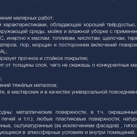
нения малярных работ;
 характеристиками, обладающее хорошей твёрдостью, 
окружающей среды, мойке и влажной уборке с примене
С, инертно к маслам, топливам, кислотам, щелочам, тер
атеров, пор, морщин и посторонних включений поверх
AL;
разует прочное и стойкое покрытие;
сит от толщины слоя, чего не скажешь о конкурентных м
;
ений тяжёлых металлов;
, в мастерских и в качестве универсальной повседневно
одны: металлические поверхности, в т.ч. окрашенн
печей и т.п.); любые пластиковые поверхности; натур
ные, оштукатуренные (за исключением фасадов) , гипсо
тирующиеся в атмосферных условиях и внутри помещений