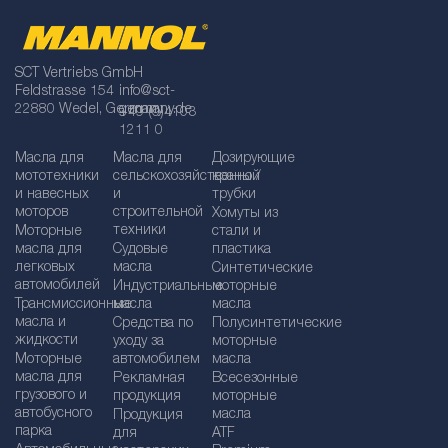
SCT Vertriebs GmbH
Feldstrasse 154
info@sct-
22880 Wedel, Germany
germany.de
+49 (0)4103
1211 0
Масла для
Масла для
Дозирующие
мототехники
сельскохозяйственной
краны /
и навесных
и
трубки
моторов
строительной
Хомуты из
техники
Моторные
стали и
масла для
Судовые
пластика
легковых
масла
Синтетические
автомобилей
Индустриальные
моторные
Трансмиссионные
масла
масла
масла и
Средства по
Полусинтетические
жидкости
уходу за
моторные
Моторные
автомобилем
масла
масла для
Рекламная
Bсесезонные
грузового и
продукция
моторные
автобусного
масла
Продукция
парка
для
ATF