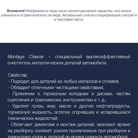
Внимание!
Изображение тары носит иллюстративный характер, оно может
отличаться от фактического ее вида. Актуальный список спецификаций смотрите
в текстовой части.
Montage Cleaner – специальный высокоэффективный
очиститель металлических деталей автомобиля.
Свойства:
- Подходит для деталей из любых металлов и сплавов;
- Обладает отличными чистящими свойствами;
- Применим к тормозным колодкам и дискам, частям
сцепления и трансмиссии, инструментам и т. д.;
- Удаляет грязь, жир, масло и другие нефтепродукты,
тормозную жидкость, остатки сгоревших и испарившихся
технических жидкостей;
- Облегчает демонтаж и монтаж деталей, экономит время
на разборку, снижает усилия прилагаемые при разборке и
демонтаже узлов и деталей во время ремонта автомобиля;