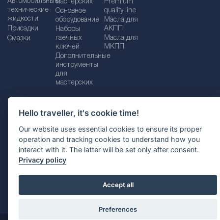
Автомобильные
мастерских
Premium
технические
quality line
Основное
жидкости
оборудование
Масла для
Присадки
АКПП
Наборы
гаечных
Масла для
Смазки
ключей
МКПП
Дополнительные
инструменты
для
мастерских
Hello traveller, it's cookie time!
Импрессум
Legal disclaimer
Our website uses essential cookies to ensure its proper
operation and tracking cookies to understand how you
Политика конфиденциальности
interact with it. The latter will be set only after consent.
Политика файлов Cookie
Выбор страны
Privacy policy
Accept all
Preferences