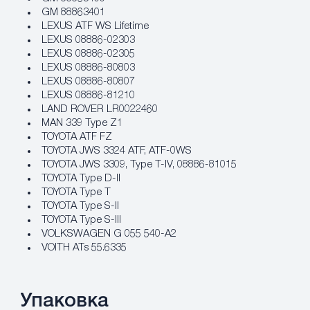
GM 88863401
LEXUS ATF WS Lifetime
LEXUS 08886-02303
LEXUS 08886-02305
LEXUS 08886-80803
LEXUS 08886-80807
LEXUS 08886-81210
LAND ROVER LR0022460
MAN 339 Type Z1
TOYOTA ATF FZ
TOYOTA JWS 3324 ATF, ATF-0WS
TOYOTA JWS 3309, Type T-IV, 08886-81015
TOYOTA Type D-II
TOYOTA Type T
TOYOTA Type S-II
TOYOTA Type S-III
VOLKSWAGEN G 055 540-A2
VOITH ATs 55.6335
Упаковка