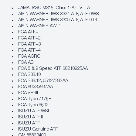
JAMA JASO M315, Class 1-A- LV L A
AISIN WARNER JWS 3324 ATF, ATF-0WS
AISIN WARNER JWS 3309 ATF, ATF-0T4
AISIN WARNER AW-1
FCA ATF+
FCA ATF+2
FCA ATF+3
FCA ATF+4
FCA ACRC
FCA AB
FCA 8 & 9 Speed ATF, 68218925AA
FCA 236.10
FCA 236.12, 05127382AA
FCA 68333587AA
FCA SP-III
FCA Type 7176E
FCA Type 9602
ISUZU ATF WSI
ISUZU ATF II
ISUZU ATF-III
ISUZU Genuine ATF
GM 88863400