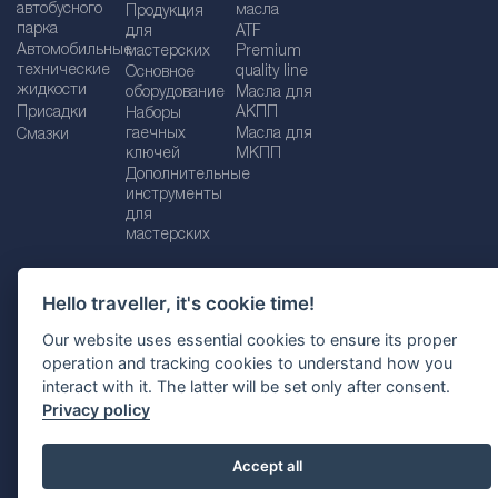
автобусного
масла
Продукция
парка
для
ATF
Автомобильные
мастерских
Premium
технические
quality line
Основное
жидкости
оборудование
Масла для
Присадки
АКПП
Наборы
гаечных
Масла для
Смазки
ключей
МКПП
Дополнительные
инструменты
для
мастерских
Hello traveller, it's cookie time!
Импрессум
Legal disclaimer
Our website uses essential cookies to ensure its proper
operation and tracking cookies to understand how you
Политика конфиденциальности
interact with it. The latter will be set only after consent.
Политика файлов Cookie
Выбор страны
Privacy policy
Accept all