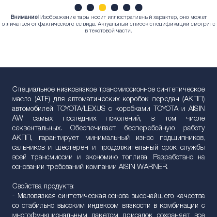
Внимание!
Изображение тары носит иллюстративный характер, оно может
1
2
3
4
5
6
отличаться от фактического ее вида. Актуальный список спецификаций смотрите
в текстовой части.
Специальное низковязкое трансмиссионное синтетическое
масло (ATF) для автоматических коробок передач (АКПП)
автомобилей TOYOTA/LEXUS c коробками TOYOTA и AISIN
AW самых последних поколений, в том числе
секвентальных. Обеспечивает бесперебойную работу
АКПП, гарантирует минимальный износ подшипников,
сальников и шестерен и продолжительный срок службы
всей трансмиссии и экономию топлива. Разработано на
основании требований компании AISIN WARNER.
Свойства продукта:
- Маловязкая синтетическая основа высочайшего качества
со стабильно высоким индексом вязкости в комбинации с
многофункциональным пакетом присадок сохраняет все