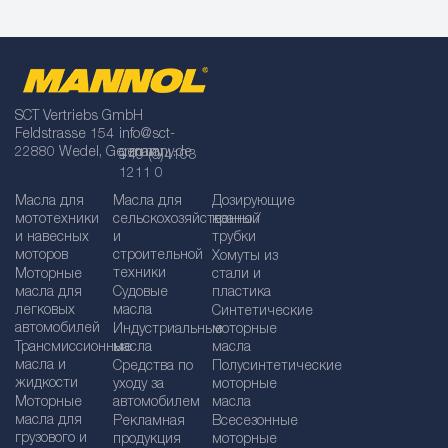
SCT Vertriebs GmbH
Feldstrasse 154
info@sct-
22880 Wedel, Germany
germany.de
+49 (0)4103
1211 0
Масла для
Масла для
Дозирующие
мототехники
сельскохозяйственной
краны /
и навесных
и
трубки
моторов
строительной
Хомуты из
техники
Моторные
стали и
масла для
Судовые
пластика
легковых
масла
Синтетические
автомобилей
Индустриальные
моторные
Трансмиссионные
масла
масла
масла и
Средства по
Полусинтетические
жидкости
уходу за
моторные
Моторные
автомобилем
масла
масла для
Рекламная
Bсесезонные
грузового и
продукция
моторные