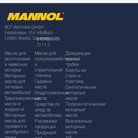
SCT Vertriebs GmbH
Feldstrasse 154
info@sct-
22880 Wedel, Germany
germany.de
+49 (0)4103
1211 0
Масла для
Масла для
Дозирующие
мототехники
сельскохозяйственной
краны /
и навесных
и
трубки
моторов
строительной
Хомуты из
техники
Моторные
стали и
масла для
Судовые
пластика
легковых
масла
Синтетические
автомобилей
Индустриальные
моторные
Трансмиссионные
масла
масла
масла и
Средства по
Полусинтетические
жидкости
уходу за
моторные
Моторные
автомобилем
масла
масла для
Рекламная
Bсесезонные
грузового и
продукция
моторные
автобусного
масла
Продукция
парка