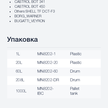
CASTROL ВОТ 341
CASTROL ВОТ 450
Others SHELL TF DCT-F3
BORG_WARNER
BUGATTI_VEYRON
Упаковка
1L
MN8202-1
Plastic
20L
MN8202-20
Plastic
60L
MN8202-60
Drum
208L
MN8202-DR
Drum
MN8202-
Pallet
1000L
IBC
tank