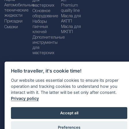
для
ATF
Автомобильные
мастерских
Premium
технические
quality line
Основное
жидкости
оборудование
Масла для
Присадки
АКПП
Наборы
гаечных
Масла для
Смазки
ключей
МКПП
Дополнительные
инструменты
для
мастерских
Hello traveller, it's cookie time!
Импрессум
Legal disclaimer
Our website uses essential cookies to ensure its proper
operation and tracking cookies to understand how you
Политика конфиденциальности
interact with it. The latter will be set only after consent.
Политика файлов Cookie
Выбор страны
Privacy policy
Accept all
Preferences