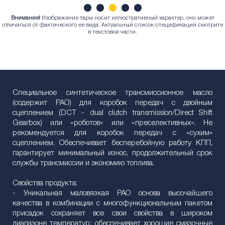
Внимание!
Изображение тары носит иллюстративный характер, оно может
1
2
3
4
5
отличаться от фактического ее вида. Актуальный список спецификаций смотрите
в текстовой части.
Специальное синтетическое трансмиссионное масло
(содержит PAO) для коробок передач с двойным
сцеплением (DCT - dual clutch transmission/Direct Shift
Gearbox) или «роботов» или «преселективных». Не
рекомендуется для коробок передач с «сухим»
сцеплением. Обеспечивает бесперебойную работу КПП,
гарантирует минимальный износ, продолжительный срок
службы трансмиссии и экономию топлива.
Свойства продукта:
- Уникальная маловязкая PAO основа высочайшего
качества в комбинации с многофункциональным пакетом
присадок сохраняет все свои свойства в широком
диапазоне температур: обеспечивает хорошие смазочные