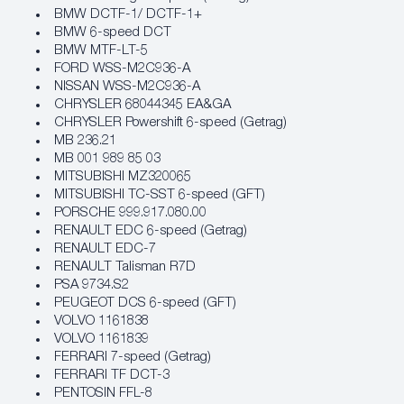
BMW DCTF-1/ DCTF-1+
BMW 6-speed DCT
BMW MTF-LT-5
FORD WSS-M2C936-A
NISSAN WSS-M2C936-A
CHRYSLER 68044345 EA&GA
CHRYSLER Powershift 6-speed (Getrag)
MB 236.21
MB 001 989 85 03
MITSUBISHI MZ320065
MITSUBISHI TC-SST 6-speed (GFT)
PORSCHE 999.917.080.00
RENAULT EDC 6-speed (Getrag)
RENAULT EDC-7
RENAULT Talisman R7D
PSA 9734.S2
PEUGEOT DCS 6-speed (GFT)
VOLVO 1161838
VOLVO 1161839
FERRARI 7-speed (Getrag)
FERRARI TF DCT-3
PENTOSIN FFL-8