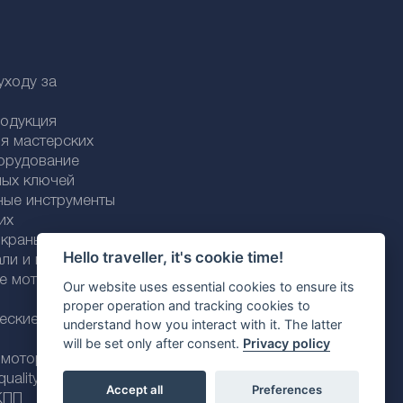
уходу за
родукция
я мастерских
орудование
ных ключей
ные инструменты
их
раны / трубки
Hello traveller, it's cookie time!
али и пластика
ие моторные
Our website uses essential cookies to ensure its
proper operation and tracking cookies to
еские моторные
understand how you interact with it. The latter
will be set only after consent.
Privacy policy
 моторные масла
ality line
Accept all
Preferences
КПП