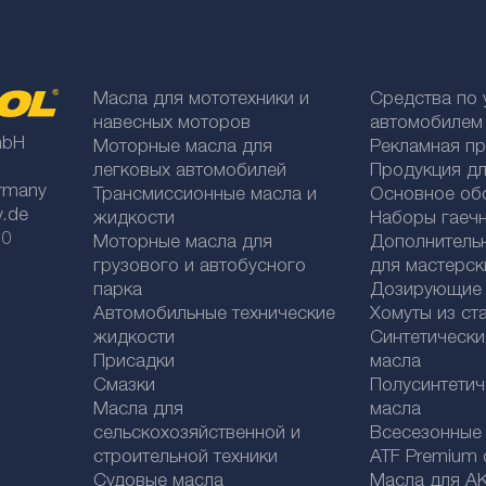
Масла для мототехники и
Средства по 
навесных моторов
автомобилем
mbH
Моторные масла для
Рекламная п
легковых автомобилей
Продукция дл
rmany
Трансмиссионные масла и
Основное об
y.de
жидкости
Наборы гаеч
 0
Моторные масла для
Дополнитель
грузового и автобусного
для мастерск
парка
Дозирующие к
Автомобильные технические
Хомуты из ст
жидкости
Синтетическ
Присадки
масла
Смазки
Полусинтетич
Масла для
масла
сельскохозяйственной и
Bсесезонные
строительной техники
ATF Premium qu
Судовые масла
Масла для А