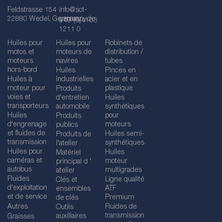
Feldstrasse 154
info@sct-
22880 Wedel, Germany
germany.de
+49 (0)4103
1211 0
Huiles pour
Huiles pour
Robinets de
motos et
moteurs de
distribution /
moteurs
navires
tubes
hors-bord
Huiles
Pinces en
Huiles à
industrielles
acier et en
moteur pour
plastique
Produits
voies et
d'entretien
Huiles
transporteurs
automobile
synthétiques
Huiles
pour
Produits
d'engrenage
moteurs
publics
et fluides de
Huiles semi-
Produits de
transmission
synthétiques
l'atelier
Huiles pour
Huiles
Matériel
caméras et
moteur
principal d '
autobus
multigrades
atelier
Fluides
Ligne qualité
Clés et
d'exploitation
ATF
ensembles
et de service
Premium
de clés
Autres
Fluides de
Outils
transmission
auxiliaires
Graisses