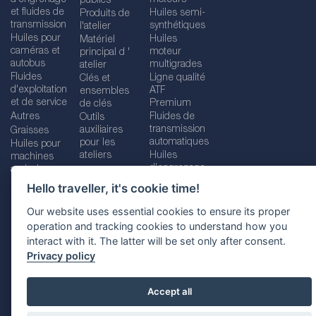
publics
et fluides de
Huiles semi-
Produits de
transmission
synthétiques
l'atelier
Huiles pour
Huiles
Matériel
caméras et
moteur
principal d '
autobus
multigrades
atelier
Fluides
Ligne qualité
Clés et
d'exploitation
ATF
ensembles
et de service
Premium
de clés
Autres
Fluides de
Outils
transmission
auxiliaires
Graisses
automatiques
pour les
Huiles pour
ateliers
Huiles
machines
d'engrenage
agricoles
Hello traveller, it's cookie time!
Our website uses essential cookies to ensure its proper
operation and tracking cookies to understand how you
Imprint
Legal disclaimer
Privacy policy
interact with it. The latter will be set only after consent.
Cookies policy
Location selector
Privacy policy
Accept all