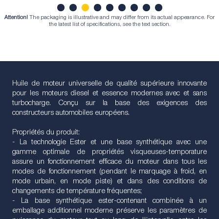
Attention!
The packaging is illustrative and may differ from its actual appearance. For
1
2
3
4
5
6
7
8
9
the latest list of specifications, see the text section.
Huile de moteur universelle de qualité supérieure innovante
pour les moteurs diesel et essence modernes avec et sans
turbocharge. Conçu sur la base des exigences des
constructeurs automobiles européens.
Propriétés du produit:
- La technologie Ester et une base synthétique avec une
gamme optimale de propriétés visqueuses-temporature
assure un fonctionnement efficace du moteur dans tous les
modes de fonctionnement (pendant le marquage à froid, en
mode urbain, en mode piste) et dans des conditions de
changements de température fréquentes;
- La base synthétique ester-contenant combinée à un
emballage additionnel moderne préserve les paramètres de