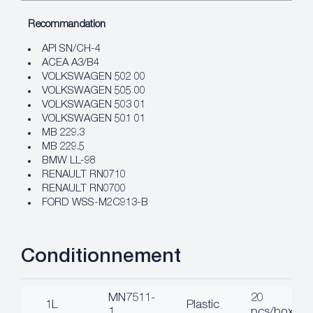
Recommandation
API SN/CH-4
ACEA A3/B4
VOLKSWAGEN 502 00
VOLKSWAGEN 505 00
VOLKSWAGEN 503 01
VOLKSWAGEN 501 01
MB 229.3
MB 229.5
BMW LL-98
RENAULT RN0710
RENAULT RN0700
FORD WSS-M2C913-B
Conditionnement
MN7511-
20
1L
Plastic
1
pcs/box