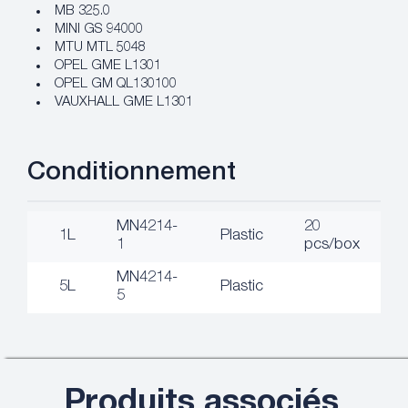
MB 325.0
MINI GS 94000
MTU MTL 5048
OPEL GME L1301
OPEL GM QL130100
VAUXHALL GME L1301
Conditionnement
MN4214-
20
1L
Plastic
1
pcs/box
MN4214-
5L
Plastic
5
Produits associés