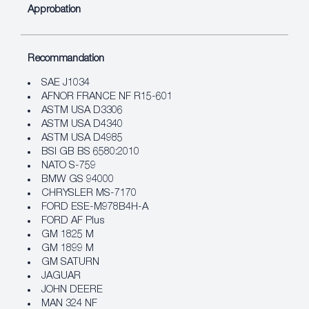
Approbation
Recommandation
SAE J1034
AFNOR FRANCE NF R15-601
ASTM USA D3306
ASTM USA D4340
ASTM USA D4985
BSI GB BS 6580:2010
NATO S-759
BMW GS 94000
CHRYSLER MS-7170
FORD ESE-M978B4H-A
FORD AF Plus
GM 1825 M
GM 1899 M
GM SATURN
JAGUAR
JOHN DEERE
MAN 324 NF