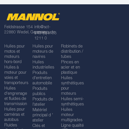
Feldstrasse 154
info@sct-
22880 Wedel, Germany
germany.de
+49 (0)4103
1211 0
Huiles pour
Huiles pour
Robinets de
motos et
moteurs de
distribution /
moteurs
navires
tubes
hors-bord
Huiles
Pinces en
Huiles à
industrielles
acier et en
moteur pour
plastique
Produits
voies et
d'entretien
Huiles
transporteurs
automobile
synthétiques
Huiles
pour
Produits
d'engrenage
moteurs
publics
et fluides de
Huiles semi-
Produits de
transmission
synthétiques
l'atelier
Huiles pour
Huiles
Matériel
caméras et
moteur
principal d '
autobus
multigrades
atelier
Fluides
Ligne qualité
Clés et