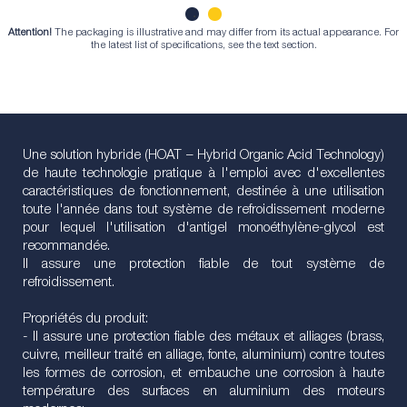
Attention!
The packaging is illustrative and may differ from its actual appearance. For
1
2
the latest list of specifications, see the text section.
Une solution hybride (HOAT – Hybrid Organic Acid Technology)
de haute technologie pratique à l'emploi avec d'excellentes
caractéristiques de fonctionnement, destinée à une utilisation
toute l'année dans tout système de refroidissement moderne
pour lequel l'utilisation d'antigel monoéthylène-glycol est
recommandée.
Il assure une protection fiable de tout système de
refroidissement.
Propriétés du produit:
- Il assure une protection fiable des métaux et alliages (brass,
cuivre, meilleur traité en alliage, fonte, aluminium) contre toutes
les formes de corrosion, et embauche une corrosion à haute
température des surfaces en aluminium des moteurs