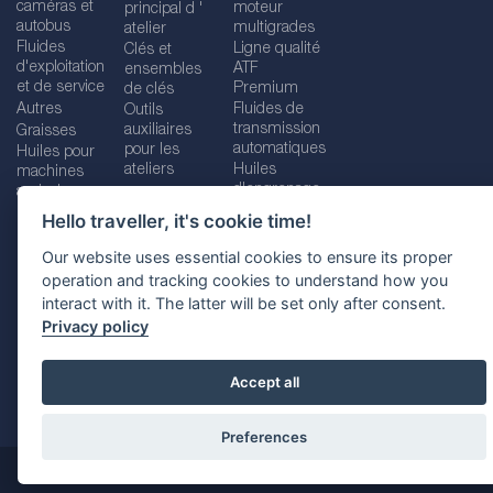
caméras et
moteur
principal d '
autobus
multigrades
atelier
Fluides
Ligne qualité
Clés et
d'exploitation
ATF
ensembles
et de service
Premium
de clés
Autres
Fluides de
Outils
transmission
auxiliaires
Graisses
automatiques
pour les
Huiles pour
ateliers
Huiles
machines
d'engrenage
agricoles
Hello traveller, it's cookie time!
Our website uses essential cookies to ensure its proper
operation and tracking cookies to understand how you
Imprint
Legal disclaimer
Privacy policy
interact with it. The latter will be set only after consent.
Cookies policy
Location selector
Privacy policy
Accept all
Preferences
@ 2026
SCT Vertriebs GMbH