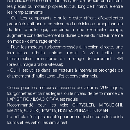
sait efficacement contre tous les types de dépôts et maintenir
les pièces du moteur propres tout au long de l'intervalle entre
les remplacements;
- Oui. Les composants d'huile d'ester offrent d'excellentes
propriétés anti-usure en raison de la résistance exceptionnelle
du film d'huile, qui, combinée à une excellente pompe,
augmente considérablement la durée de vie du moteur même
en mode «démarrage-arrêt»;
- Pour les moteurs turbocompressés à injection directe, une
formulation d'huile unique réduit à zéro l'effet de
l'inflammation prématurée du mélange de carburant LSPI
(pré-allumage à faible vitesse);
- Oui. Il est utilisé dans les moteurs à intervalles prolongés de
changement d'huile (Long Life) et conventionnels.
Conçu pour les moteurs à essence de voitures, VUS légers,
fourgonnettes et cames légers, où le niveau de performance de
l'API SP RC / ILSAC GF-6A est requis.
Recommandé pour les voix: CHRYSLER, MITSUBISHI,
MAZDA, SUZUKI, TOYOTA, HONDA, SUBARU, NISSAN.
Le pétrole n'est pas adapté pour une utilisation dans les poids
lourds et les véhicules similaires!