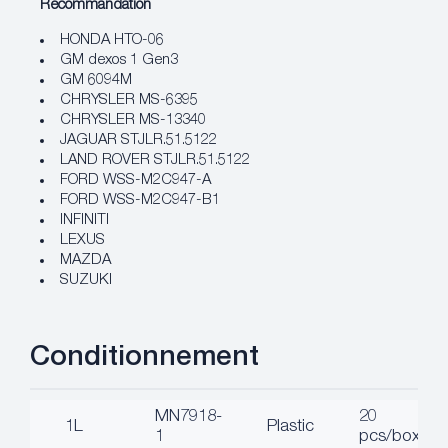
Recommandation
HONDA HTO-06
GM dexos 1 Gen3
GM 6094M
CHRYSLER MS-6395
CHRYSLER MS-13340
JAGUAR STJLR.51.5122
LAND ROVER STJLR.51.5122
FORD WSS-M2C947-A
FORD WSS-M2C947-B1
INFINITI
LEXUS
MAZDA
SUZUKI
Conditionnement
MN7918-
20
1L
Plastic
1
pcs/box