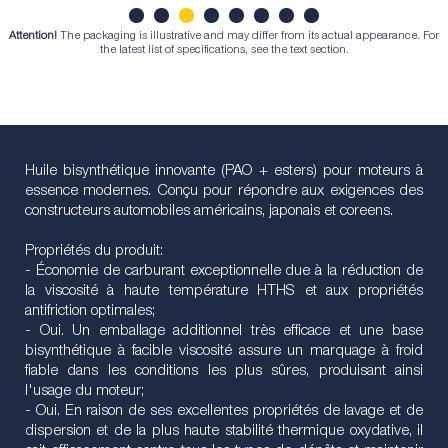
Attention!
The packaging is illustrative and may differ from its actual appearance. For
1
2
3
4
5
6
7
8
the latest list of specifications, see the text section.
Huile bisynthétique innovante (PAO + esters) pour moteurs à
essence modernes. Conçu pour répondre aux exigences des
constructeurs automobiles américains, japonais et coreens.
Propriétés du produit:
- Économie de carburant exceptionnelle due à la réduction de
la viscosité à haute température HTHS et aux propriétés
antifriction optimales;
- Oui. Un emballage additionnel très efficace et une base
bisynthétique à facible viscosité assure un marquage à froid
fiable dans les conditions les plus sûres, produisant ainsi
l'usage du moteur;
- Oui. En raison de ses excellentes propriétés de lavage et de
dispersion et de la plus haute stabilité thermique oxydative, il