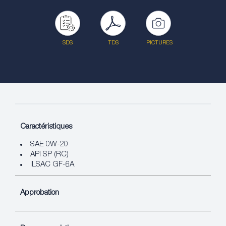
SDS
TDS
PICTURES
Caractéristiques
SAE 0W-20
API SP (RC)
ILSAC GF-6A
Approbation