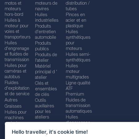
motos et
moteurs de
distribution /
moteurs
navires
tubes
hors-bord
Huiles
Pinces en
Huiles à
industrielles
acier et en
moteur pour
plastique
Produits
voies et
d'entretien
Huiles
transporteurs
automobile
synthétiques
Huiles
pour
Produits
d'engrenage
moteurs
publics
et fluides de
Huiles semi-
Produits de
transmission
synthétiques
l'atelier
Huiles pour
Huiles
Matériel
caméras et
moteur
principal d '
autobus
multigrades
atelier
Fluides
Ligne qualité
Clés et
d'exploitation
ATF
ensembles
et de service
Premium
de clés
Autres
Fluides de
Outils
transmission
auxiliaires
Graisses
automatiques
pour les
Huiles pour
ateliers
Huiles
machines
d'engrenage
agricoles
Hello traveller, it's cookie time!