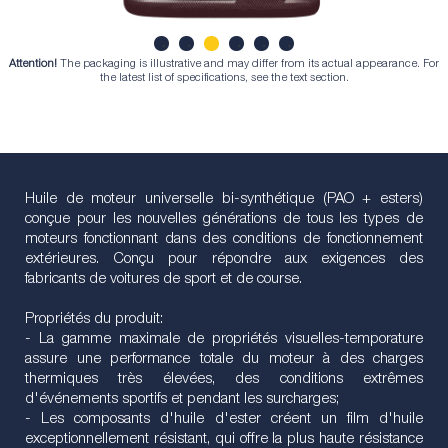
Attention!
The packaging is illustrative and may differ from its actual appearance. For
1
2
3
4
5
6
the latest list of specifications, see the text section.
Huile de moteur universelle bi-synthétique (PAO + esters)
conçue pour les nouvelles générations de tous les types de
moteurs fonctionnant dans des conditions de fonctionnement
extérieures. Conçu pour répondre aux exigences des
fabricants de voitures de sport et de course.
Propriétés du produit:
- La gamme maximale de propriétés visuelles-temporature
assure une performance totale du moteur à des charges
thermiques très élevées, des conditions extrêmes
d'événements sportifs et pendant les surcharges;
- Les composants d'huile d'ester créent un film d'huile
exceptionnellement résistant, qui offre la plus haute résistance