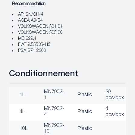
Recommandation
API SN/CH-4
ACEA A3/B4
VOLKSWAGEN 501 01
VOLKSWAGEN 505 00
MB 229.1
FIAT 9.55535-H3
PSA B71 2300
Conditionnement
MN7902-
20
1L
Plastic
1
pcs/box
MN7902-
4
4L
Plastic
4
pcs/box
MN7902-
10L
Plastic
10